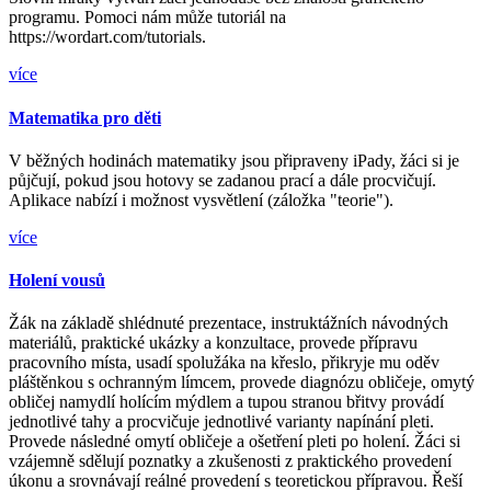
programu. Pomoci nám může tutoriál na
https://wordart.com/tutorials.
více
Matematika pro děti
V běžných hodinách matematiky jsou připraveny iPady, žáci si je
půjčují, pokud jsou hotovy se zadanou prací a dále procvičují.
Aplikace nabízí i možnost vysvětlení (záložka "teorie").
více
Holení vousů
Žák na základě shlédnuté prezentace, instruktážních návodných
materiálů, praktické ukázky a konzultace, provede přípravu
pracovního místa, usadí spolužáka na křeslo, přikryje mu oděv
pláštěnkou s ochranným límcem, provede diagnózu obličeje, omytý
obličej namydlí holícím mýdlem a tupou stranou břitvy provádí
jednotlivé tahy a procvičuje jednotlivé varianty napínání pleti.
Provede následné omytí obličeje a ošetření pleti po holení. Žáci si
vzájemně sdělují poznatky a zkušenosti z praktického provedení
úkonu a srovnávají reálné provedení s teoretickou přípravou. Řeší