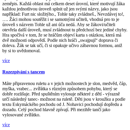
zeměpis. Každá oblast má celkem deset úrovní, které motivují žáka
každou jednotlivou úroveň splnit už jen svými názvy, jako jsou
například: Furt nic složitýho., Tohle taky zvládneš., Nevzdávej to!,
…. Žáci mohou soutěžit i se samotnými učiteli, vhodná pro to je
úroveň s názvem Tohle už ani úča nedá. Aby se žákovi/učiteli
otevřela další úroveň, musí zvládnout tu předchozí bez jediné chyby.
Hra spočívá v tom, že se hráčům objeví karta s otázkou, která má
dvě možnosti odpovědí. Podle nich hráči „swajpují“ doprava či
doleva. Žák se tak učí, či si opakuje učivo zábavnou formou, aniž
by si to uvědomoval.
více
Rozezpívání s tancem
Máte připravenou ruletu a v jejich možnostech je slon, medvěd, čáp,
myška, vrabec... zvířátka s různým způsobem pohybu, který se
dobře rozlišuje. Před spuštěním vylosuje některé z dětí - výrazně
určí následný tanec- možnost na ruletě. Děti jsou v kroužku a podle
textu Eskymáckého pochodu od J. Nohavici pochodují dopředu a
dozadu. Celý pochod hlavně zpívají. Při mezihře tančí jako
vylosované zvířátko.
více