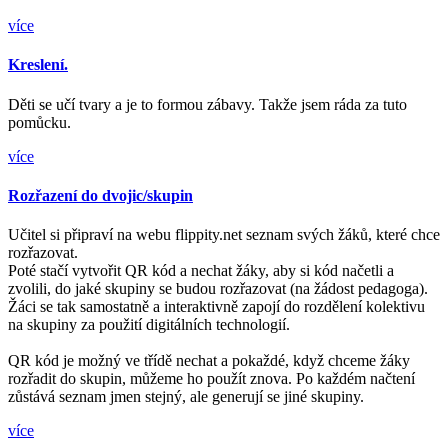
více
Kreslení.
Děti se učí tvary a je to formou zábavy. Takže jsem ráda za tuto
pomůcku.
více
Rozřazení do dvojic/skupin
Učitel si připraví na webu flippity.net seznam svých žáků, které chce
rozřazovat.
Poté stačí vytvořit QR kód a nechat žáky, aby si kód načetli a
zvolili, do jaké skupiny se budou rozřazovat (na žádost pedagoga).
Žáci se tak samostatně a interaktivně zapojí do rozdělení kolektivu
na skupiny za použití digitálních technologií.
QR kód je možný ve třídě nechat a pokaždé, když chceme žáky
rozřadit do skupin, můžeme ho použít znova. Po každém načtení
zůstává seznam jmen stejný, ale generují se jiné skupiny.
více