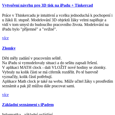
Vytvoření návrhu pro 3D tisk na iPadu + Tinkercad
Práce v Thinkercadu je intuitivní a vcelku jednoduchá k pochopení i
u žáků II. stupně. Modelování 3D objektů žáky velmi naplňuje a
vidí v tom smysl do budoucího pracovního života. Modelování na
iPadu bylo "příjemné" a "svižné".
více
Zlomky
Děti měly zadání v pracovním sešitě.
Na iPadu si vymodelovaly situaci a do sešitu zapsali řešení.
V aplikaci MATH clock - dali VLOŽIT nové hodiny se zlomky.
Vybraly na kolik části se má ciferník rozdělit. Po té barevně
vyznačily, kolik částí potřebují.
Aplikace Math clock je také na webu. Může učitel žáky s prostředím
seznámit a pak již můžou dále pracovat sami.
více
Základní seznámení s iPadem
Informatika - základní ovládání