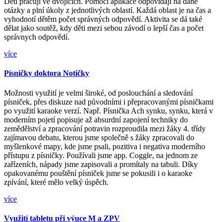
Děti pracují ve dvojicích. Pomocí aplikace odpovídají na dané
otázky a plní úkoly z jednotlivých oblastí. Každá oblast je na čas a
vyhodnotí dětěm počet správných odpovědí. Aktivita se dá také
dělat jako soutěž, kdy děti mezi sebou závodí o lepší čas a počet
správnych odpovědí.
více
Písničky doktora Notičky
Možnosti využití je velmi široké, od poslouchání a sledování
písniček, přes diskuze nad původními i přepracovanými písničkami
po využití karaoke verzí. Např. Písnička Ach synku, synku, která v
moderním pojetí popisuje až absurdní zapojení techniky do
zemědělství a zpracování potravin rozproudila mezi žáky 4. třídy
zajímavou debatu, kterou jsme společně s žáky zpracovali do
myšlenkové mapy, kde jsme psali, pozitiva i negativa moderního
přístupu z písničky. Používali jsme app. Coggle, na jednom ze
zařízeních, nápady jsme zapisovali a promítaly na tabuli. Díky
opakovanému pouštění písniček jsme se pokusili i o karaoke
zpívání, které mělo velký úspěch.
více
Využití tabletu při výuce M a ZPV