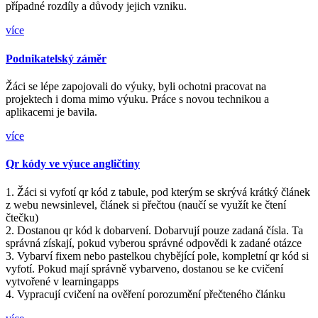
případné rozdíly a důvody jejich vzniku.
více
Podnikatelský záměr
Žáci se lépe zapojovali do výuky, byli ochotni pracovat na
projektech i doma mimo výuku. Práce s novou technikou a
aplikacemi je bavila.
více
Qr kódy ve výuce angličtiny
1. Žáci si vyfotí qr kód z tabule, pod kterým se skrývá krátký článek
z webu newsinlevel, článek si přečtou (naučí se využít ke čtení
čtečku)
2. Dostanou qr kód k dobarvení. Dobarvují pouze zadaná čísla. Ta
správná získají, pokud vyberou správné odpovědi k zadané otázce
3. Vybarví fixem nebo pastelkou chybějící pole, kompletní qr kód si
vyfotí. Pokud mají správně vybarveno, dostanou se ke cvičení
vytvořené v learningapps
4. Vypracují cvičení na ověření porozumění přečteného článku