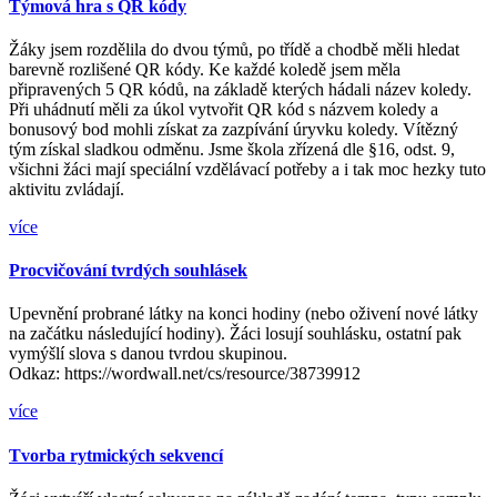
Týmová hra s QR kódy
Žáky jsem rozdělila do dvou týmů, po třídě a chodbě měli hledat
barevně rozlišené QR kódy. Ke každé koledě jsem měla
připravených 5 QR kódů, na základě kterých hádali název koledy.
Při uhádnutí měli za úkol vytvořit QR kód s názvem koledy a
bonusový bod mohli získat za zazpívání úryvku koledy. Vítězný
tým získal sladkou odměnu. Jsme škola zřízená dle §16, odst. 9,
všichni žáci mají speciální vzdělávací potřeby a i tak moc hezky tuto
aktivitu zvládají.
více
Procvičování tvrdých souhlásek
Upevnění probrané látky na konci hodiny (nebo oživení nové látky
na začátku následující hodiny). Žáci losují souhlásku, ostatní pak
vymýšlí slova s danou tvrdou skupinou.
Odkaz: https://wordwall.net/cs/resource/38739912
více
Tvorba rytmických sekvencí