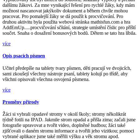
dalšímu žákovi. Za mne vynikající řešení pro rychlé žáky, kdy mám
možnost nascanovat jakýkoliv dokument a během chvíle mohou
pracovat. Pro pomalejší žáky se dá použít k procvičování. Pro
druhou aktivitu byla použita webová stránka mathisfun.com a hra
AddEmUp.....procvičování sčítání, strategie umístění číslic pro příští
součet. Snaha o dosažení bonusových bodů. Dětem se tato hra líbila.
více
Opis psacích písmen
Učitel předepíše na tablety tvary písmen, děti pracují ve dvojicích,
sami zkoušejí všechny nástroje psaní, tablety kolují po třídě, aby
všichni opisovali všechna osvojená písmena.
více
Proměny přírody
Žáci si vybrali opadavé stromy v okolí školy; stromy několikrát
týdně fotili na IPAD. Jakmile strom opadal a přišla zima; začali jsme
fotografie upravovat a tvořit video, doplněné hudbou; žáci také
zjišťovali o daném stromu informace a tvořili jeho vizitkou; pomoci
vybrané aplikace jsme také měřili výšku a věk stromu apod.