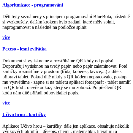
Algoritmizace - programování
Děti byly seznámeny s principem programování BlueBota, následně
si vyzkoušely. dalším krokem bylo zadání, které měly splnit,
naprogramovat a následně na podložce splnit.
více
Pexeso - lesní zvířátka
Dokument si vytiskneme a rozstříháme QR kódy od popisů.
Doporučuji vytisknou na tvrdý papír, nebo papír zalaminovat. Poté
kartičky rozmístíme v prostoru (třída, koberec, lavice,...) a dítě si
připraví tablet. Pokud dítě nikdy s QR kódem nepracovalo, postup
mu vysvětlíme - zapne si na tabletu aplikaci fotoaparát - tablet namíří
na QR kód - otevře odkaz, který se mu zobrazí. Po přečtení QR
kódu nám dítě přiřadí odpovídající popis.
více
Učivo hrou - kartičky
Aplikace Učivo hrou – kartičky, dále jen aplikace, obsahuje několik
výukových okruhů – dějepis, chemii, matematiku, literaturu a