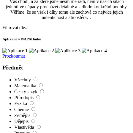
Vás chodí, a za které jsme nesmírně rádi, není v našich silách
jednotlivé nápady procházet detailně a ladit do konkrétní podoby.
Věříme, že se však i díky tomu ale zachová co nejvíce jejich
autentičnost a atmosféra…
Filtrovat dle...
Aplikace v NÁPADníku
Prozkoumat
Předmět
Všechny
Matematika
Český jazyk
Přírodopis
Fyzika
Chemie
Zeměpis
Dějepis
Vlastivěda