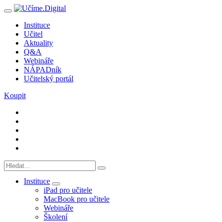
Instituce
Učitel
Aktuality
Q&A
Webináře
NÁPADník
Učitelský portál
Koupit
Instituce
iPad pro učitele
MacBook pro učitele
Webináře
Školení