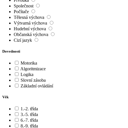
Prvouka
Společnost
Počítače
Tělesná výchova
Výtvarná výchova
Hudební výchova
Občanská výchova
Cizí jazyk
Dovednosti
Motorika
Algoritmizace
Logika
Slovní zásoba
Základní ovládání
Věk
1.-2. třída
3.-5. třída
6.-7. třída
8.-9. třída