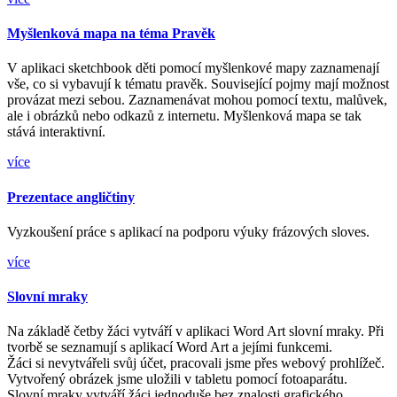
Myšlenková mapa na téma Pravěk
V aplikaci sketchbook děti pomocí myšlenkové mapy zaznamenají
vše, co si vybavují k tématu pravěk. Související pojmy mají možnost
provázat mezi sebou. Zaznamenávat mohou pomocí textu, malůvek,
ale i obrázků nebo odkazů z internetu. Myšlenková mapa se tak
stává interaktivní.
více
Prezentace angličtiny
Vyzkoušení práce s aplikací na podporu výuky frázových sloves.
více
Slovní mraky
Na základě četby žáci vytváří v aplikaci Word Art slovní mraky. Při
tvorbě se seznamují s aplikací Word Art a jejími funkcemi.
Žáci si nevytvářeli svůj účet, pracovali jsme přes webový prohlížeč.
Vytvořený obrázek jsme uložili v tabletu pomocí fotoaparátu.
Slovní mraky vytváří žáci jednoduše bez znalosti grafického