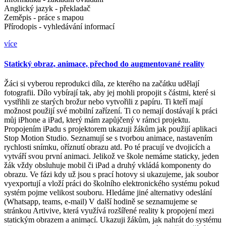
Anglický jazyk - překladač
Zeměpis - práce s mapou
Přírodopis - vyhledávání informací
více
Statický obraz, animace, přechod do augmentované reality
Žáci si vyberou reprodukci díla, ze kterého na začátku udělají
fotografii. Dílo vybírají tak, aby jej mohli propojit s částmi, které si
vystřihli ze starých brožur nebo vytvořili z papíru. Ti kteří mají
možnost použijí své mobilní zařízení. Ti co nemají dostávají k práci
můj iPhone a iPad, který mám zapůjčený v rámci projektu.
Propojením iPadu s projektorem ukazuji žákům jak použijí aplikaci
Stop Motion Studio. Seznamují se s tvorbou animace, nastavením
rychlosti snímku, oříznutí obrazu atd. Po té pracují ve dvojicích a
vytváří svou první animaci. Jelikož ve škole nemáme staticky, jeden
žák vždy obsluhuje mobil či iPad a druhý vkládá komponenty do
obrazu. Ve fázi kdy už jsou s prací hotovy si ukazujeme, jak soubor
vyexportují a vloží práci do školního elektronického systému pokud
systém pojme velikost souboru. Hledáme jiné alternativy odeslání
(Whatsapp, teams, e-mail) V další hodině se seznamujeme se
stránkou Artivive, která využívá rozšířené reality k propojení mezi
statickým obrazem a animací. Ukazuji žákům, jak nahrát do systému