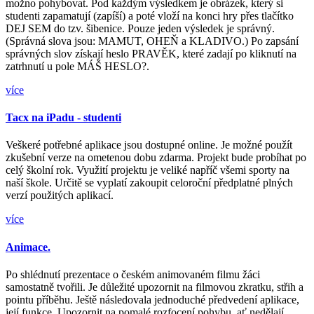
možno pohybovat. Pod každým výsledkem je obrázek, který si
studenti zapamatují (zapíší) a poté vloží na konci hry přes tlačítko
DEJ SEM do tzv. šibenice. Pouze jeden výsledek je správný.
(Správná slova jsou: MAMUT, OHEŇ a KLADIVO.) Po zapsání
správných slov získají heslo PRAVĚK, které zadají po kliknutí na
zatrhnutí u pole MÁŠ HESLO?.
více
Tacx na iPadu - studenti
Veškeré potřebné aplikace jsou dostupné online. Je možné použít
zkušební verze na ometenou dobu zdarma. Projekt bude probíhat po
celý školní rok. Využití projektu je veliké napříč všemi sporty na
naší škole. Určitě se vyplatí zakoupit celoroční předplatné plných
verzí použitých aplikací.
více
Animace.
Po shlédnutí prezentace o českém animovaném filmu žáci
samostatně tvořili. Je důležité upozornit na filmovou zkratku, střih a
pointu příběhu. Ještě následovala jednoduché předvedení aplikace,
její funkce. Upozornit na pomalé rozfocení pohybu, ať nedělají