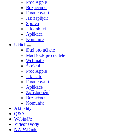
Proč Apple
Bezpečnost
Financování
Jak zapůjčit
Správa
Jak dobíjet
Aplikace
Komunita
Učitel
iPad pro učitele
MacBook pro učitele
Webináře
Školení
Proč Apple
Jak na to
Financování
Aplikace
Zpřístupnění
Bezpečnost
Komunita
Aktuality
Q&A
Webináře
Videonávody
NÁPADník