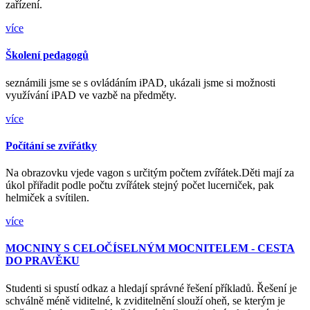
zařízení.
více
Školení pedagogů
seznámili jsme se s ovládáním iPAD, ukázali jsme si možnosti
využívání iPAD ve vazbě na předměty.
více
Počítání se zvířátky
Na obrazovku vjede vagon s určitým počtem zvířátek.Děti mají za
úkol přiřadit podle počtu zvířátek stejný počet lucerniček, pak
helmiček a svítilen.
více
MOCNINY S CELOČÍSELNÝM MOCNITELEM - CESTA
DO PRAVĚKU
Studenti si spustí odkaz a hledají správné řešení příkladů. Řešení je
schválně méně viditelné, k zviditelnění slouží oheň, se kterým je