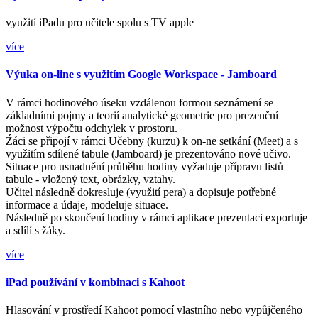
využití iPadu pro učitele spolu s TV apple
více
Výuka on-line s využitím Google Workspace - Jamboard
V rámci hodinového úseku vzdálenou formou seznámení se
základními pojmy a teorií analytické geometrie pro prezenční
možnost výpočtu odchylek v prostoru.
Źáci se připojí v rámci Učebny (kurzu) k on-ne setkání (Meet) a s
využitím sdílené tabule (Jamboard) je prezentováno nové učivo.
Situace pro usnadnění průběhu hodiny vyžaduje přípravu listů
tabule - vložený text, obrázky, vztahy.
Učitel následně dokresluje (využití pera) a dopisuje potřebné
informace a údaje, modeluje situace.
Následně po skončení hodiny v rámci aplikace prezentaci exportuje
a sdílí s žáky.
více
iPad používání v kombinaci s Kahoot
Hlasování v prostředí Kahoot pomocí vlastního nebo vypůjčeného