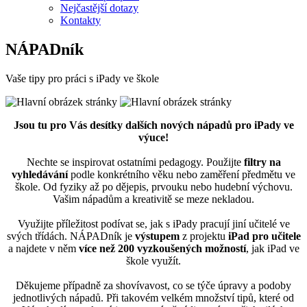
Nejčastější dotazy
Kontakty
NÁPADník
Vaše tipy pro práci s iPady ve škole
Jsou tu pro Vás desítky dalších nových nápadů pro iPady ve
výuce!
Nechte se inspirovat ostatními pedagogy. Použijte
filtry na
vyhledávání
podle konkrétního věku nebo zaměření předmětu ve
škole. Od fyziky až po dějepis, prvouku nebo hudební výchovu.
Vašim nápadům a kreativitě se meze nekladou.
Využijte příležitost podívat se, jak s iPady pracují jiní učitelé ve
svých třídách. NÁPADník je
výstupem
z projektu
iPad pro učitele
a najdete v něm
více než 200 vyzkoušených možností
, jak iPad ve
škole využít.
Děkujeme případně za shovívavost, co se týče úpravy a podoby
jednotlivých nápadů. Při takovém velkém množství tipů, které od