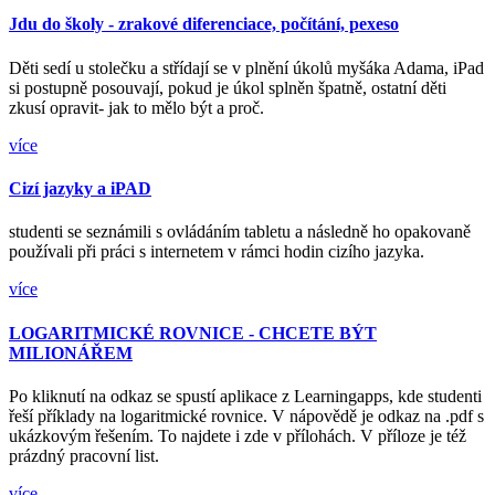
Jdu do školy - zrakové diferenciace, počítání, pexeso
Děti sedí u stolečku a střídají se v plnění úkolů myšáka Adama, iPad
si postupně posouvají, pokud je úkol splněn špatně, ostatní děti
zkusí opravit- jak to mělo být a proč.
více
Cizí jazyky a iPAD
studenti se seznámili s ovládáním tabletu a následně ho opakovaně
používali při práci s internetem v rámci hodin cizího jazyka.
více
LOGARITMICKÉ ROVNICE - CHCETE BÝT
MILIONÁŘEM
Po kliknutí na odkaz se spustí aplikace z Learningapps, kde studenti
řeší příklady na logaritmické rovnice. V nápovědě je odkaz na .pdf s
ukázkovým řešením. To najdete i zde v přílohách. V příloze je též
prázdný pracovní list.
více