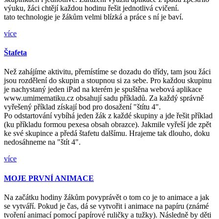
výuku, žáci chtějí každou hodinu řešit jednotlivá cvičení.
tato technologie je žákům velmi blízká a práce s ní je baví.
více
Štafeta
Než zahájíme aktivitu, přemístíme se dozadu do třídy, tam jsou žáci
jsou rozdělení do skupin a stoupnou si za sebe. Pro každou skupinu
je nachystaný jeden iPad na kterém je spuštěna webová aplikace
www.umimematiku.cz obsahují sadu příkladů. Za každý správně
vyřešený příklad získají bod pro dosažení "štítu 4".
Po odstartování vybíhá jeden žák z každé skupiny a jde řešit příklad
(ku příkladu formou pexesa obsah obrazce). Jakmile vyřeší jde zpět
ke své skupince a předá štafetu dalšímu. Hrajeme tak dlouho, doku
nedosáhneme na "štít 4".
více
MOJE PRVNÍ ANIMACE
Na začátku hodiny žákům povyprávět o tom co je to animace a jak
se vytváří. Pokud je čas, dá se vytvořit i animace na papíru (známé
tvoření animací pomocí papírové ruličky a tužky). Následně by děti