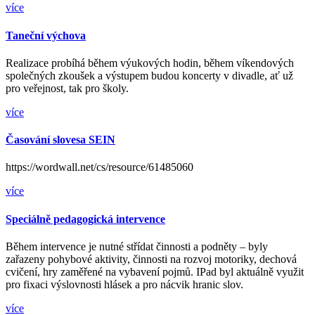
více
Taneční výchova
Realizace probíhá během výukových hodin, během víkendových
společných zkoušek a výstupem budou koncerty v divadle, ať už
pro veřejnost, tak pro školy.
více
Časování slovesa SEIN
https://wordwall.net/cs/resource/61485060
více
Speciálně pedagogická intervence
Během intervence je nutné střídat činnosti a podněty – byly
zařazeny pohybové aktivity, činnosti na rozvoj motoriky, dechová
cvičení, hry zaměřené na vybavení pojmů. IPad byl aktuálně využit
pro fixaci výslovnosti hlásek a pro nácvik hranic slov.
více