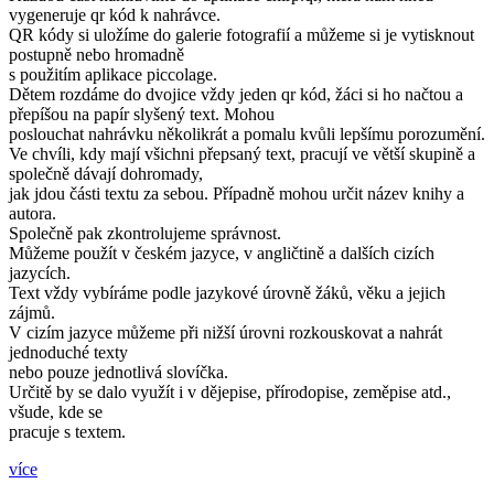
vygeneruje qr kód k nahrávce.
QR kódy si uložíme do galerie fotografií a můžeme si je vytisknout
postupně nebo hromadně
s použitím aplikace piccolage.
Dětem rozdáme do dvojice vždy jeden qr kód, žáci si ho načtou a
přepíšou na papír slyšený text. Mohou
poslouchat nahrávku několikrát a pomalu kvůli lepšímu porozumění.
Ve chvíli, kdy mají všichni přepsaný text, pracují ve větší skupině a
společně dávají dohromady,
jak jdou části textu za sebou. Případně mohou určit název knihy a
autora.
Společně pak zkontrolujeme správnost.
Můžeme použít v českém jazyce, v angličtině a dalších cizích
jazycích.
Text vždy vybíráme podle jazykové úrovně žáků, věku a jejich
zájmů.
V cizím jazyce můžeme při nižší úrovni rozkouskovat a nahrát
jednoduché texty
nebo pouze jednotlivá slovíčka.
Určitě by se dalo využít i v dějepise, přírodopise, zeměpise atd.,
všude, kde se
pracuje s textem.
více