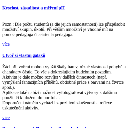
Kyselost, zásaditost a měření pH
Pozn.: Dle počtu studentů (a dle jejich samostatnosti) lze přizpůsobit
množství skupin, úkolů. Při větším množství je vhodné mít na
pomoc pedagoga či asistenta pedagoga.
více
Utvoř si vlastní galaxii
Žáci při tvoření mohou využít škály barev, různé vlastnosti pohybů a
charaktery částic. To vše s dokreslujícím hudebním pozadím.
Aktivitu je dále možno rozvíjet v dalších činnostech (např.
vymýšlení fantazijních příběhů, obdobné práce s barvami na čtvrtce
apod.).
Aplikace také nabízí možnost vyfotografovat výtvory k dalšímu
použití či k uložení do portfolia.
Doporučení námětu vychází i z pozitivní zkušenosti a reflexe
uskutečnění aktivity.
více