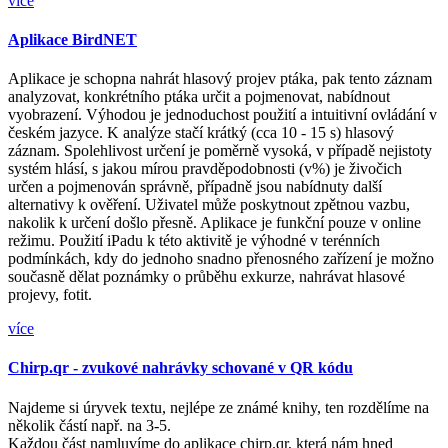
více
Aplikace BirdNET
Aplikace je schopna nahrát hlasový projev ptáka, pak tento záznam
analyzovat, konkrétního ptáka určit a pojmenovat, nabídnout
vyobrazení. Výhodou je jednoduchost použití a intuitivní ovládání v
českém jazyce. K analýze stačí krátký (cca 10 - 15 s) hlasový
záznam. Spolehlivost určení je poměrně vysoká, v případě nejistoty
systém hlásí, s jakou mírou pravděpodobnosti (v%) je živočich
určen a pojmenován správně, případně jsou nabídnuty další
alternativy k ověření. Uživatel může poskytnout zpětnou vazbu,
nakolik k určení došlo přesně. Aplikace je funkční pouze v online
režimu. Použití iPadu k této aktivitě je výhodné v terénních
podmínkách, kdy do jednoho snadno přenosného zařízení je možno
současně dělat poznámky o průběhu exkurze, nahrávat hlasové
projevy, fotit.
více
Chirp.qr - zvukové nahrávky schované v QR kódu
Najdeme si úryvek textu, nejlépe ze známé knihy, ten rozdělíme na
několik částí např. na 3-5.
Každou část namluvíme do aplikace chirp.qr, která nám hned