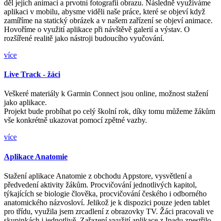
děl jejich animaci a prvotní fotografii obrazu. Následně využíváme
aplikaci v mobilu, abysme viděli naše práce, které se objeví když
zamíříme na statický obrázek a v našem zařízení se objeví animace.
Hovoříme o využití aplikace při návštěvě galerií a výstav. O
rozšířené realitě jako nástroji budoucího vyučování.
více
Live Track - žáci
Veškeré materiály k Garmin Connect jsou online, možnost stažení
jako aplikace.
Projekt bude probíhat po celý školní rok, díky tomu můžeme žákům
vše konkrétně ukazovat pomocí zpětné vazby.
více
Aplikace Anatomie
Stažení aplikace Anatomie z obchodu Appstore, vysvětlení a
předvedení aktivity žákům. Procvičování jednotlivých kapitol,
týkajících se biologie člověka, procvičování českého i odborného
anatomického názvosloví. Jelikož je k dispozici pouze jeden tablet
pro třídu, využila jsem zrcadlení z obrazovky TV. Žáci pracovali ve
skupinkách i jednotlivě. Zařazení využití aplikace z Ipadu zpestřilo