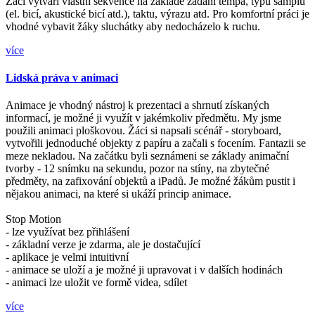
Žáci vytváří vlastní sekvence na základě zadání tempa, typu samplu
(el. bicí, akustické bicí atd.), taktu, výrazu atd. Pro komfortní práci je
vhodné vybavit žáky sluchátky aby nedocházelo k ruchu.
více
Lidská práva v animaci
Animace je vhodný nástroj k prezentaci a shrnutí získaných
informací, je možné ji využít v jakémkoliv předmětu. My jsme
použili animaci ploškovou. Žáci si napsali scénář - storyboard,
vytvořili jednoduché objekty z papíru a začali s focením. Fantazii se
meze nekladou. Na začátku byli seznámeni se základy animační
tvorby - 12 snímku na sekundu, pozor na stíny, na zbytečné
předměty, na zafixování objektů a iPadů. Je možné žákům pustit i
nějakou animaci, na které si ukáží princip animace.
Stop Motion
- lze využívat bez přihlášení
- základní verze je zdarma, ale je dostačující
- aplikace je velmi intuitivní
- animace se uloží a je možné ji upravovat i v dalších hodinách
- animaci lze uložit ve formě videa, sdílet
více