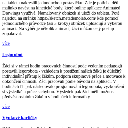
na tabletu nakreslili jednoduchou postavičku. Zde je potřeba děti
malinko navést na kinetické body, které online aplikace Animated
Drawings využívá. Namalovaný obrázek si uloží do tabletu. Poté
najedou na stránku https://sketch.metademolab.com/ kde pomocí
jednoduchého průvodce (asi 3 kroky) obrázek uploadují a vyberou
animaci. Na výběr je několik animací, žáci můžou celý postup
zopakovat.
více
Legorobot
Žáci si v rámci hodin pracovních činností pode vedením pedagogů
postavili legorobota - vzhledem k postižení našich žáků je důležitý
individuální přístup k žákům, podpora skupinové práce a motivace k
dokončení činnosti. Žáci pracovali podle bávodu na aplikaci. V
hodinách IT pak následovalo programování legorobota, vyzkoušení
si výsledků a práce s chybou. Výsledek pak žáci měli možnost
předvést ostatním žákům v hodinách informatiky.
více
Výukové kartičky