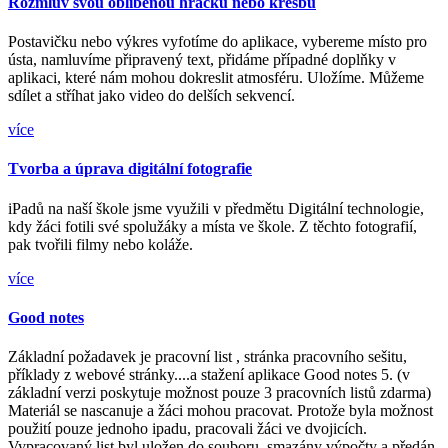
Rozmluv svou oblíbenou hračku nebo kresbu
Postavičku nebo výkres vyfotíme do aplikace, vybereme místo pro
ústa, namluvíme připravený text, přidáme případné doplňky v
aplikaci, které nám mohou dokreslit atmosféru. Uložíme. Můžeme
sdílet a stříhat jako video do delších sekvencí.
více
Tvorba a úprava digitální fotografie
iPadů na naší škole jsme využili v předmětu Digitální technologie,
kdy žáci fotili své spolužáky a místa ve škole. Z těchto fotografií,
pak tvořili filmy nebo koláže.
více
Good notes
Základní požadavek je pracovní list , stránka pracovního sešitu,
příklady z webové stránky....a stažení aplikace Good notes 5. (v
základní verzi poskytuje možnost pouze 3 pracovních listů zdarma)
Materiál se nascanuje a žáci mohou pracovat. Protože byla možnost
použití pouze jednoho ipadu, pracovali žáci ve dvojicích.
Vypracovaný list byl uložen do souboru, smazány výpočty a předán