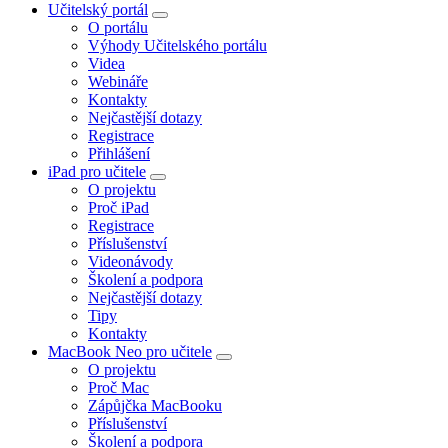
Učitelský portál
O portálu
Výhody Učitelského portálu
Videa
Webináře
Kontakty
Nejčastější dotazy
Registrace
Přihlášení
iPad pro učitele
O projektu
Proč iPad
Registrace
Příslušenství
Videonávody
Školení a podpora
Nejčastější dotazy
Tipy
Kontakty
MacBook Neo pro učitele
O projektu
Proč Mac
Zápůjčka MacBooku
Příslušenství
Školení a podpora