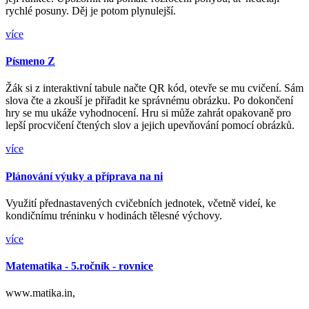
rychlé posuny. Děj je potom plynulejší.
více
Písmeno Z
Žák si z interaktivní tabule načte QR kód, otevře se mu cvičení. Sám
slova čte a zkouší je přiřadit ke správnému obrázku. Po dokončení
hry se mu ukáže vyhodnocení. Hru si může zahrát opakovaně pro
lepší procvičení čtených slov a jejich upevňování pomocí obrázků.
více
Plánování výuky a příprava na ni
Využití přednastavených cvičebních jednotek, včetně videí, ke
kondičnímu tréninku v hodinách tělesné výchovy.
více
Matematika - 5.ročník - rovnice
www.matika.in,