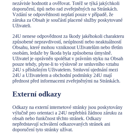
nezávisle hodnotit a ověřovat. Totéž se týká jakýchkoli
doporučení, tipů nebo rad zveřejněných na Stránkách.
Vzdání se odpovědnosti neplatí pouze v případě, že
záruka za Obsah je součástí placené služby poskytované
Uživateli.
24U nenese odpovědnost za škody jakéhokoli charakteru
způsobené nepravdivostí, neúplností nebo neaktuálností
Obsahu, které mohou vzniknout Uživatelům nebo třetím
osobám, ledaže by škoda byla způsobena úmyslně.
Uživatel je oprávněn spoléhat v právním styku na Obsah
pouze tehdy, plyne-li to výslovně ze smluvního vztahu
24U s příslušným Uživatelem. Smluvní ujednání mezi
24U a Uživatelem a obchodní podmínky 24U mají
přednost před informacemi zveřejněnými na Stránkách.
Externí odkazy
Odkazy na externí internetové stránky jsou poskytovány
výlučně pro orientaci a 24U nepřebírá žádnou záruku za
obsah nebo funkčnost těchto stránek. Odkazy
nepředstavují schválení odkazovaných stránek ani
doporučení tyto stránky užívat.