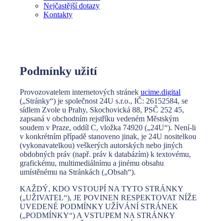
Nejčastější dotazy
Kontakty
Podmínky užití
Provozovatelem internetových stránek
ucime.digital
(„Stránky“) je společnost 24U s.r.o., IČ: 26152584, se
sídlem Zvole u Prahy, Skochovická 88, PSČ 252 45,
zapsaná v obchodním rejstříku vedeném Městským
soudem v Praze, oddíl C, vložka 74920 („24U“). Není-li
v konkrétním případě stanoveno jinak, je 24U nositelkou
(vykonavatelkou) veškerých autorských nebo jiných
obdobných práv (např. práv k databázím) k textovému,
grafickému, multimediálnímu a jinému obsahu
umístěnému na Stránkách („Obsah“).
KAŽDÝ, KDO VSTOUPÍ NA TYTO STRÁNKY
(„UŽIVATEL“), JE POVINEN RESPEKTOVAT NÍŽE
UVEDENÉ PODMÍNKY UŽÍVÁNÍ STRÁNEK
(„PODMÍNKY“) A VSTUPEM NA STRÁNKY