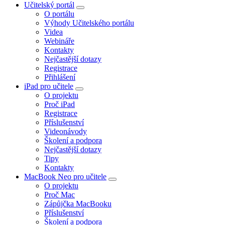
Učitelský portál
O portálu
Výhody Učitelského portálu
Videa
Webináře
Kontakty
Nejčastější dotazy
Registrace
Přihlášení
iPad pro učitele
O projektu
Proč iPad
Registrace
Příslušenství
Videonávody
Školení a podpora
Nejčastější dotazy
Tipy
Kontakty
MacBook Neo pro učitele
O projektu
Proč Mac
Zápůjčka MacBooku
Příslušenství
Školení a podpora