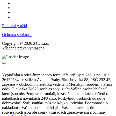
Podmínky užití
Ochrana soukromí
Copyright © 2026 24U s.r.o.
Všechna práva vyhrazena.
Vyplněním a odesláním tohoto formuláře udělujete 24U s.r.o., IČ:
26152584, se sídlem Zvole u Prahy, Skochovická 88, PSČ 252 45,
zapsané v obchodním rejstříku vedeném Městským soudem v Praze,
oddíl C, vložka 74920 souhlas s využitím Vašich osobních údajů,
které jsou obsaženy ve formuláři, k zasílání obchodních sdělení o
nabídkách a novinkách 24U s.r.o. Poskytnutí osobních údajů je
dobrovolné. Svůj souhlas můžete kdykoli odvolat. Podrobnosti o
nakládání s Vašimi osobními údaji a Vašich právech s tím
souvisejících jsou obsaženy v zásadách zpracovávání a ochrany