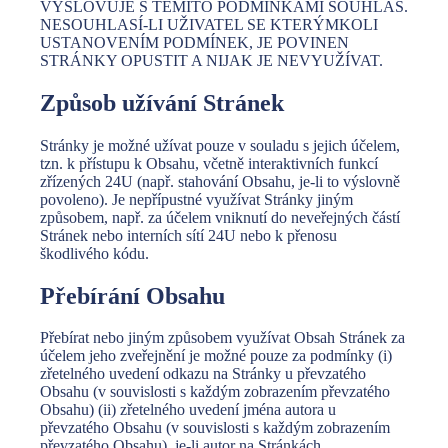
VYSLOVUJE S TĚMITO PODMÍNKAMI SOUHLAS.
NESOUHLASÍ-LI UŽIVATEL SE KTERÝMKOLI
USTANOVENÍM PODMÍNEK, JE POVINEN
STRÁNKY OPUSTIT A NIJAK JE NEVYUŽÍVAT.
Způsob užívání Stránek
Stránky je možné užívat pouze v souladu s jejich účelem,
tzn. k přístupu k Obsahu, včetně interaktivních funkcí
zřízených 24U (např. stahování Obsahu, je-li to výslovně
povoleno). Je nepřípustné využívat Stránky jiným
způsobem, např. za účelem vniknutí do neveřejných částí
Stránek nebo interních sítí 24U nebo k přenosu
škodlivého kódu.
Přebírání Obsahu
Přebírat nebo jiným způsobem využívat Obsah Stránek za
účelem jeho zveřejnění je možné pouze za podmínky (i)
zřetelného uvedení odkazu na Stránky u převzatého
Obsahu (v souvislosti s každým zobrazením převzatého
Obsahu) (ii) zřetelného uvedení jména autora u
převzatého Obsahu (v souvislosti s každým zobrazením
převzatého Obsahu), je-li autor na Stránkách