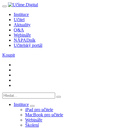
Instituce
Učitel
Aktuality
Q&A
Webináře
NÁPADník
Učitelský portál
Koupit
Instituce
iPad pro učitele
MacBook pro učitele
Webináře
Školení