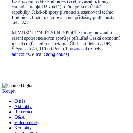
Ustanovení těchto Podmínek (včetně zásad ochrany
osobních údajů Uživatelů) se řídí právem České
republiky. Jakékoli spory plynoucí z ustanovení těchto
Podmínek bude rozhodovat soud příslušný podle místa
sídla 24U.
MIMOSOUDNÍ ŘEŠENÍ SPORŮ: Pro mimosoudní
řešení spotřebitelských sporů je příslušná Česká obchodní
inspekce (Ústřední inspektorát ČOI – oddělení ADR,
Štěpánská 44, 110 00 Praha 1,
www.coi.cz
nebo
adr.coi.cz
, e-mail:
adr@coi.cz
)
Koupit
O nás
Aktuality
Reference
Q&A
Videonávody
Kontakty