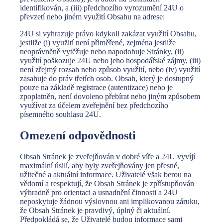
identifikován, a (iii) předchozího vyrozumění 24U o
převzetí nebo jiném využití Obsahu na adrese:
24U si vyhrazuje právo kdykoli zakázat využití Obsahu,
jestliže (i) využití není přiměřené, zejména jestliže
neoprávněně vytěžuje nebo napodobuje Stránky, (ii)
využití poškozuje 24U nebo jeho hospodářské zájmy, (iii)
není zřejmý rozsah nebo způsob využití, nebo (iv) využití
zasahuje do práv třetích osob. Obsah, který je dostupný
pouze na základě registrace (autentizace) nebo je
zpoplatněn, není dovoleno přebírat nebo jiným způsobem
využívat za účelem zveřejnění bez předchozího
písemného souhlasu 24U.
Omezení odpovědnosti
Obsah Stránek je zveřejňován v dobré víře a 24U vyvíjí
maximální úsilí, aby byly zveřejňovány jen přesné,
užitečné a aktuální informace. Uživatelé však berou na
vědomí a respektují, že Obsah Stránek je zpřístupňován
výhradně pro orientaci a usnadnění činnosti a 24U
neposkytuje žádnou výslovnou ani implikovanou záruku,
že Obsah Stránek je pravdivý, úplný či aktuální.
Předpokládá se, že Uživatelé budou informace sami