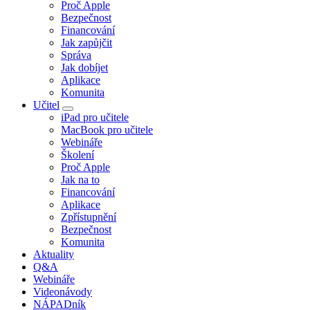
Proč Apple
Bezpečnost
Financování
Jak zapůjčit
Správa
Jak dobíjet
Aplikace
Komunita
Učitel
iPad pro učitele
MacBook pro učitele
Webináře
Školení
Proč Apple
Jak na to
Financování
Aplikace
Zpřístupnění
Bezpečnost
Komunita
Aktuality
Q&A
Webináře
Videonávody
NÁPADník