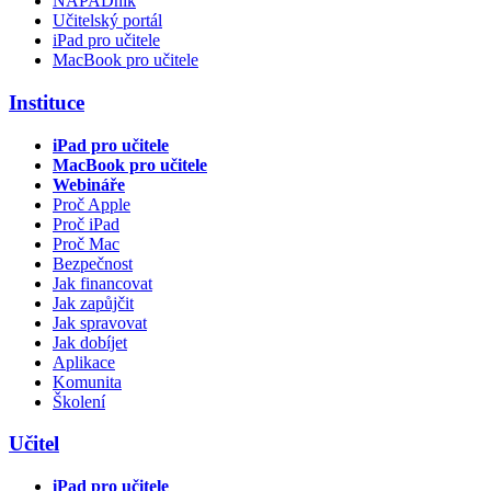
NÁPADník
Učitelský portál
iPad pro učitele
MacBook pro učitele
Instituce
iPad pro učitele
MacBook pro učitele
Webináře
Proč Apple
Proč iPad
Proč Mac
Bezpečnost
Jak financovat
Jak zapůjčit
Jak spravovat
Jak dobíjet
Aplikace
Komunita
Školení
Učitel
iPad pro učitele