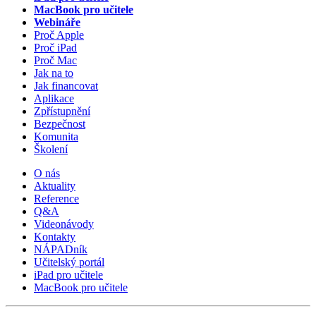
MacBook pro učitele
Webináře
Proč Apple
Proč iPad
Proč Mac
Jak na to
Jak financovat
Aplikace
Zpřístupnění
Bezpečnost
Komunita
Školení
O nás
Aktuality
Reference
Q&A
Videonávody
Kontakty
NÁPADník
Učitelský portál
iPad pro učitele
MacBook pro učitele