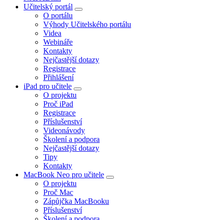
Učitelský portál
O portálu
Výhody Učitelského portálu
Videa
Webináře
Kontakty
Nejčastější dotazy
Registrace
Přihlášení
iPad pro učitele
O projektu
Proč iPad
Registrace
Příslušenství
Videonávody
Školení a podpora
Nejčastější dotazy
Tipy
Kontakty
MacBook Neo pro učitele
O projektu
Proč Mac
Zápůjčka MacBooku
Příslušenství
Školení a podpora