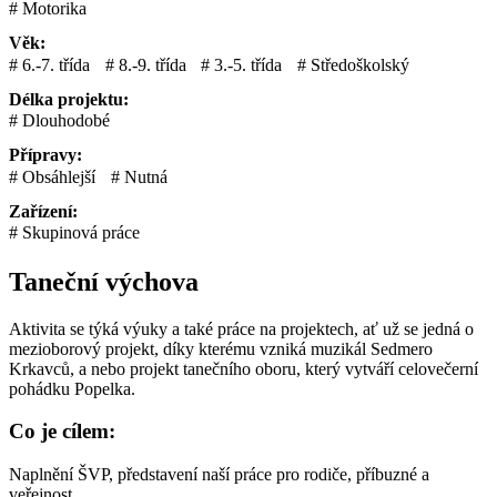
Motorika
Věk:
6.-7. třída
8.-9. třída
3.-5. třída
Středoškolský
Délka projektu:
Dlouhodobé
Přípravy:
Obsáhlejší
Nutná
Zařízení:
Skupinová práce
Taneční výchova
Aktivita se týká výuky a také práce na projektech, ať už se jedná o
mezioborový projekt, díky kterému vzniká muzikál Sedmero
Krkavců, a nebo projekt tanečního oboru, který vytváří celovečerní
pohádku Popelka.
Co je cílem:
Naplnění ŠVP, představení naší práce pro rodiče, příbuzné a
veřejnost.