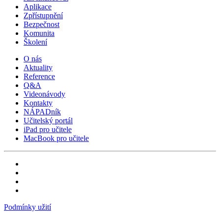
Aplikace
Zpřístupnění
Bezpečnost
Komunita
Školení
O nás
Aktuality
Reference
Q&A
Videonávody
Kontakty
NÁPADník
Učitelský portál
iPad pro učitele
MacBook pro učitele
Podmínky užití