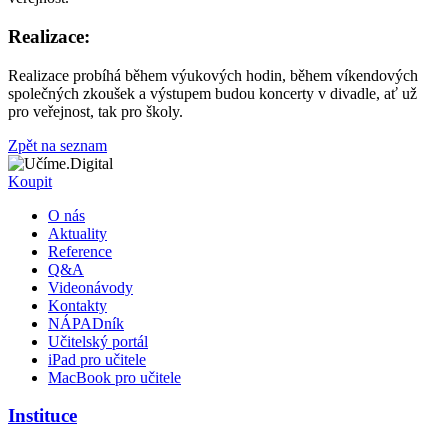
Realizace:
Realizace probíhá během výukových hodin, během víkendových
společných zkoušek a výstupem budou koncerty v divadle, ať už
pro veřejnost, tak pro školy.
Zpět na seznam
Koupit
O nás
Aktuality
Reference
Q&A
Videonávody
Kontakty
NÁPADník
Učitelský portál
iPad pro učitele
MacBook pro učitele
Instituce