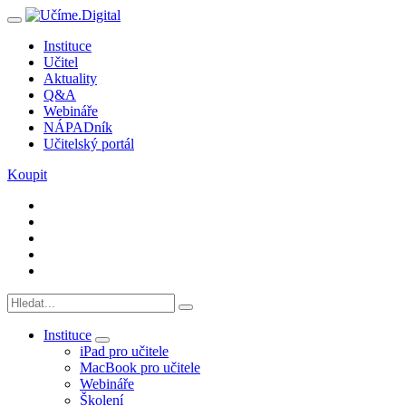
Instituce
Učitel
Aktuality
Q&A
Webináře
NÁPADník
Učitelský portál
Koupit
Instituce
iPad pro učitele
MacBook pro učitele
Webináře
Školení