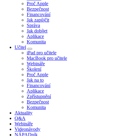
Proč Apple
Bezpečnost
Financování
Jak zapůjčit
Správa
Jak dobíjet
Aplikace
Komunita
Učitel
iPad pro učitele
MacBook pro učitele
Webináře
Školení
Proč Apple
Jak na to
Financování
Aplikace
Zpřístupnění
Bezpečnost
Komunita
Aktuality
Q&A
Webináře
Videonávody
NÁPADník