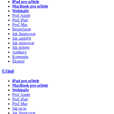
iPad pro učitele
MacBook pro učitele
Webináře
Proč Apple
Proč iPad
Proč Mac
Bezpečnost
Jak financovat
Jak zapůjčit
Jak spravovat
Jak dobíjet
Aplikace
Komunita
Školení
Učitel
iPad pro učitele
MacBook pro učitele
Webináře
Proč Apple
Proč iPad
Proč Mac
Jak na to
Jak financovat