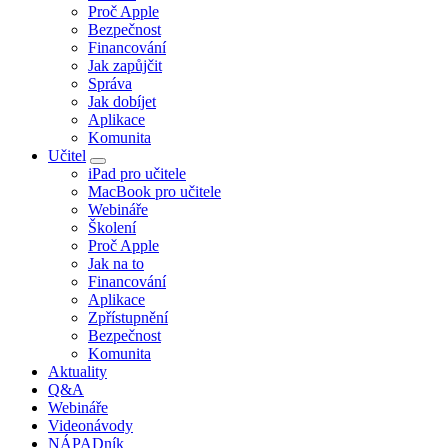
Proč Apple
Bezpečnost
Financování
Jak zapůjčit
Správa
Jak dobíjet
Aplikace
Komunita
Učitel
iPad pro učitele
MacBook pro učitele
Webináře
Školení
Proč Apple
Jak na to
Financování
Aplikace
Zpřístupnění
Bezpečnost
Komunita
Aktuality
Q&A
Webináře
Videonávody
NÁPADník