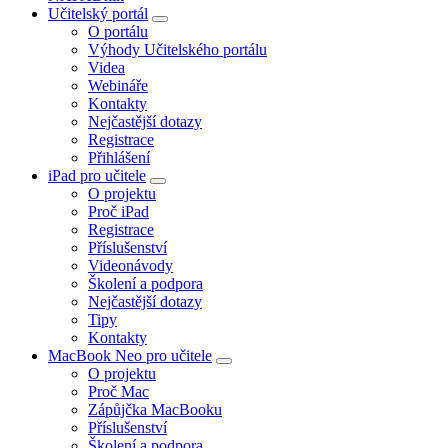
Učitelský portál
O portálu
Výhody Učitelského portálu
Videa
Webináře
Kontakty
Nejčastější dotazy
Registrace
Přihlášení
iPad pro učitele
O projektu
Proč iPad
Registrace
Příslušenství
Videonávody
Školení a podpora
Nejčastější dotazy
Tipy
Kontakty
MacBook Neo pro učitele
O projektu
Proč Mac
Zápůjčka MacBooku
Příslušenství
Školení a podpora