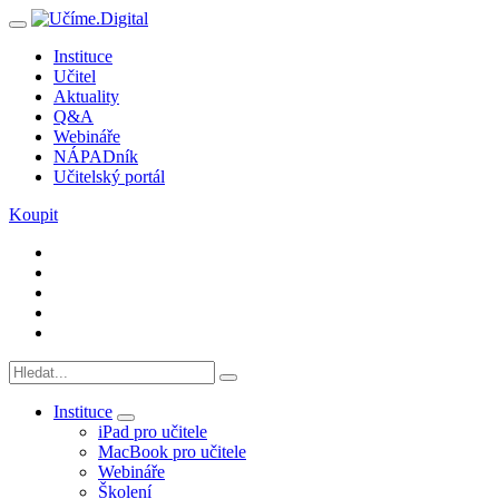
Instituce
Učitel
Aktuality
Q&A
Webináře
NÁPADník
Učitelský portál
Koupit
Instituce
iPad pro učitele
MacBook pro učitele
Webináře
Školení