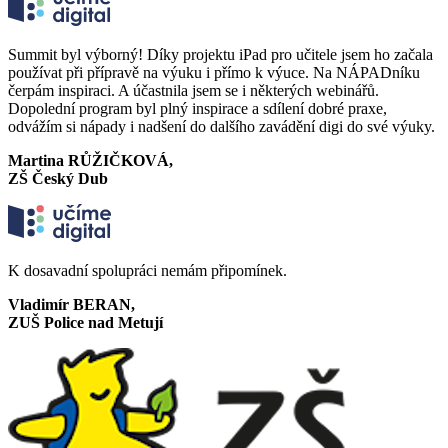
Summit byl výborný! Díky projektu iPad pro učitele jsem ho začala
používat při přípravě na výuku i přímo k výuce. Na NÁPADníku
čerpám inspiraci. A účastnila jsem se i některých webinářů.
Dopolední program byl plný inspirace a sdílení dobré praxe,
odvážím si nápady i nadšení do dalšího zavádění digi do své výuky.
Martina RŮŽIČKOVÁ,
ZŠ Český Dub
K dosavadní spolupráci nemám připomínek.
Vladimír BERAN,
ZUŠ Police nad Metují