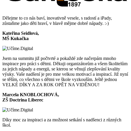
Dělejme to co nás baví, inovativně vesele, s radostí a iPady,
zůstaňme jako děti hraví, v hlavě mějme dobré nápady. :-)
Kateřina Seidlová,
MŠ Kukačka
Jsem na summitu již počtvrté a pokaždé zde načerpám mnoho
inspirace pro práci s dětmi. Děkuji organizátorům a všem školitelům
za jejich nápady a energii, se kterou se věnují zlepšování kvality
výuky. Vaše nadšení je pro mne velkou motivací a inspirací. Již nyní
se těším, co všechno s dětmi ve škole vyzkouším. Ještě jednou
VELKÉ DÍKY A ZA ROK OPĚT NA VIDĚNOU!
Marcela KNOBLOCHOVÁ,
ZŠ Doctrina Liberec
Díky moc za inspiraci a za možnost setkání s nadšenci z různých
škol.