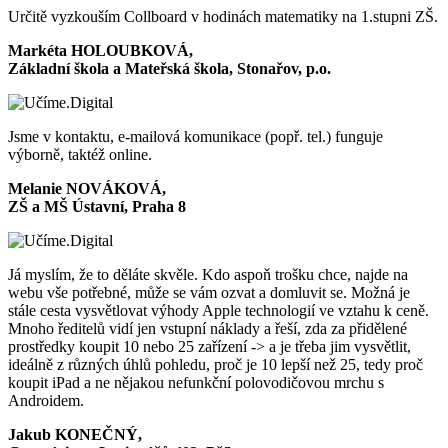
Určitě vyzkouším Collboard v hodinách matematiky na 1.stupni ZŠ.
Markéta HOLOUBKOVÁ,
Základní škola a Mateřská škola, Stonařov, p.o.
Jsme v kontaktu, e-mailová komunikace (popř. tel.) funguje
výborně, taktéž online.
Melanie NOVÁKOVÁ,
ZŠ a MŠ Ústavní, Praha 8
Já myslím, že to děláte skvěle. Kdo aspoň trošku chce, najde na
webu vše potřebné, může se vám ozvat a domluvit se. Možná je
stále cesta vysvětlovat výhody Apple technologií ve vztahu k ceně.
Mnoho ředitelů vidí jen vstupní náklady a řeší, zda za přidělené
prostředky koupit 10 nebo 25 zařízení -> a je třeba jim vysvětlit,
ideálně z různých úhlů pohledu, proč je 10 lepší než 25, tedy proč
koupit iPad a ne nějakou nefunkční polovodičovou mrchu s
Androidem.
Jakub KONEČNÝ,