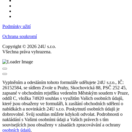
Podmínky užití
Ochrana soukromí
Copyright © 2026 24U s.r.o.
Všechna práva vyhrazena.
Vyplněním a odesláním tohoto formuláře udělujete 24U s.r.o., IČ:
26152584, se sídlem Zvole u Prahy, Skochovická 88, PSČ 252 45,
zapsané v obchodním rejstříku vedeném Městským soudem v Praze,
oddíl C, vložka 74920 souhlas s využitím Vašich osobních údajů,
které jsou obsaženy ve formuláři, k zasílání obchodních sdělení o
nabídkách a novinkách 24U s.r.o. Poskytnutí osobních údajů je
dobrovolné. Svůj souhlas můžete kdykoli odvolat. Podrobnosti o
nakládání s Vašimi osobními údaji a Vašich právech s tím
souvisejících jsou obsaženy v zásadách zpracovávání a ochrany
osobních údajů
.