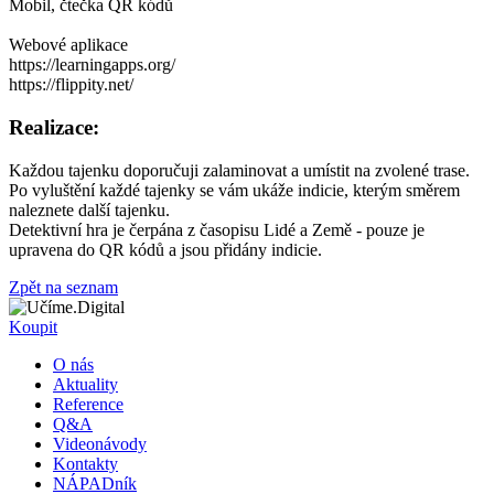
Mobil, čtečka QR kódů
Webové aplikace
https://learningapps.org/
https://flippity.net/
Realizace:
Každou tajenku doporučuji zalaminovat a umístit na zvolené trase.
Po vyluštění každé tajenky se vám ukáže indicie, kterým směrem
naleznete další tajenku.
Detektivní hra je čerpána z časopisu Lidé a Země - pouze je
upravena do QR kódů a jsou přidány indicie.
Zpět na seznam
Koupit
O nás
Aktuality
Reference
Q&A
Videonávody
Kontakty
NÁPADník