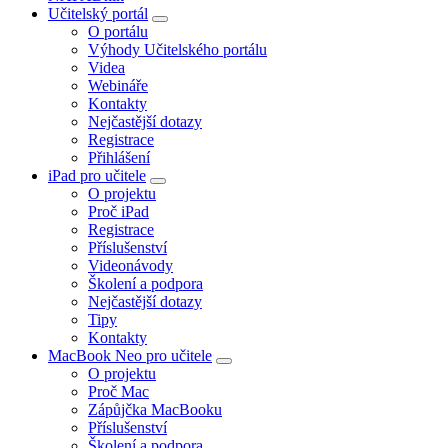
Učitelský portál
O portálu
Výhody Učitelského portálu
Videa
Webináře
Kontakty
Nejčastější dotazy
Registrace
Přihlášení
iPad pro učitele
O projektu
Proč iPad
Registrace
Příslušenství
Videonávody
Školení a podpora
Nejčastější dotazy
Tipy
Kontakty
MacBook Neo pro učitele
O projektu
Proč Mac
Zápůjčka MacBooku
Příslušenství
Školení a podpora