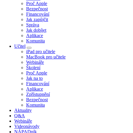
Proč Apple
Bezpečnost
Financování
Jak zapůjčit
Správa
Jak dobíjet
Aplikace
Komunita
Učitel
iPad pro učitele
MacBook pro učitele
Webináře
Školení
Proč Apple
Jak na to
Financování
Aplikace
Zpřístupnění
Bezpečnost
Komunita
Aktuality
Q&A
Webináře
Videonávody
NÁPADník