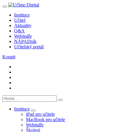
Instituce
Učitel
Aktuality
Q&A
Webináře
NÁPADník
Učitelský portál
Koupit
Instituce
iPad pro učitele
MacBook pro učitele
Webináře
Školení