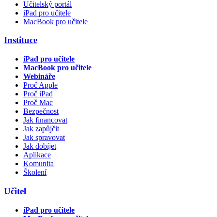
Učitelský portál
iPad pro učitele
MacBook pro učitele
Instituce
iPad pro učitele
MacBook pro učitele
Webináře
Proč Apple
Proč iPad
Proč Mac
Bezpečnost
Jak financovat
Jak zapůjčit
Jak spravovat
Jak dobíjet
Aplikace
Komunita
Školení
Učitel
iPad pro učitele