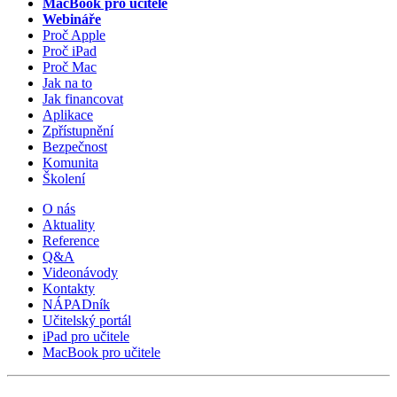
MacBook pro učitele
Webináře
Proč Apple
Proč iPad
Proč Mac
Jak na to
Jak financovat
Aplikace
Zpřístupnění
Bezpečnost
Komunita
Školení
O nás
Aktuality
Reference
Q&A
Videonávody
Kontakty
NÁPADník
Učitelský portál
iPad pro učitele
MacBook pro učitele