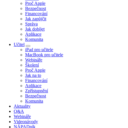
Proč Apple
Bezpečnost
Financování
Jak zapůjčit
Správa
Jak dobíjet
Aplikace
Komunita
Učitel
iPad pro učitele
MacBook pro učitele
Webináře
Školení
Proč Apple
Jak na to
Financování
Aplikace
Zpřístupnění
Bezpečnost
Komunita
Aktuality
Q&A
Webináře
Videonávody
NÁPADník