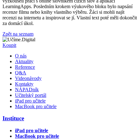
vyzkoušeli práci s online slovníkem cizích slov a aplikací
LearningApps. Posledním krokem výukového bloku bylo napsání
recenze filmu nebo knihy vlastního výběru. Žáci si mohli najít
recenzi na internetu a inspirovat se jí. Vlastní text poté měli dokončit
za domácí úkol.
Zpět na seznam
Koupit
O nás
Aktuality
Reference
Q&A
Videonávody
Kontakty
NÁPADník
Učitelský portál
iPad pro učitele
MacBook pro učitele
Instituce
iPad pro učitele
MacBook pro učitele