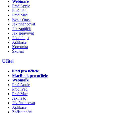
Webináře
Proč Apple
Proč iPad
Proč Mac
Bezpečnost
Jak financovat
Jak zapůjčit
Jak spravovat
Jak dobíjet
Aplikace
Komunita
Školení
Učitel
iPad pro učitele
MacBook pro učitele
Webináře
Proč Apple
Proč iPad
Proč Mac
Jak na to
Jak financovat
Aplikace
Zpřístupnění