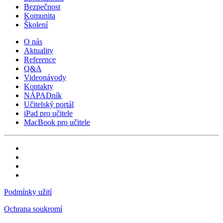
Bezpečnost
Komunita
Školení
O nás
Aktuality
Reference
Q&A
Videonávody
Kontakty
NÁPADník
Učitelský portál
iPad pro učitele
MacBook pro učitele
Podmínky užití
Ochrana soukromí