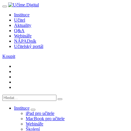
Instituce
Učitel
Aktuality
Q&A
Webináře
NÁPADník
Učitelský portál
Koupit
Instituce
iPad pro učitele
MacBook pro učitele
Webináře
Školení