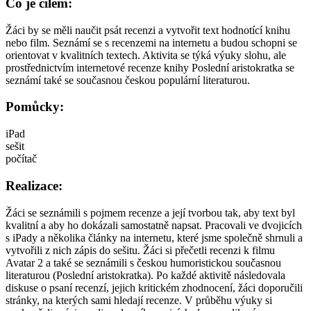
Co je cílem:
Žáci by se měli naučit psát recenzi a vytvořit text hodnotící knihu
nebo film. Seznámí se s recenzemi na internetu a budou schopni se
orientovat v kvalitních textech. Aktivita se týká výuky slohu, ale
prostřednictvím internetové recenze knihy Poslední aristokratka se
seznámí také se současnou českou populární literaturou.
Pomůcky:
iPad
sešit
počítač
Realizace:
Žáci se seznámili s pojmem recenze a její tvorbou tak, aby text byl
kvalitní a aby ho dokázali samostatně napsat. Pracovali ve dvojicích
s iPady a několika články na internetu, které jsme společně shrnuli a
vytvořili z nich zápis do sešitu. Žáci si přečetli recenzi k filmu
Avatar 2 a také se seznámili s českou humoristickou současnou
literaturou (Poslední aristokratka). Po každé aktivitě následovala
diskuse o psaní recenzí, jejich kritickém zhodnocení, žáci doporučili
stránky, na kterých sami hledají recenze. V průběhu výuky si