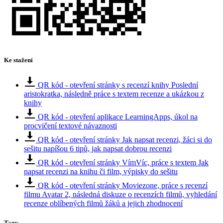
Ke stažení
QR kód - otevření stránky s recenzí knihy Poslední
aristokratka, následně práce s textem recenze a ukázkou z
knihy
QR kód - otevření aplikace LearningApps, úkol na
procvičení textové návaznosti
QR kód - otevření stránky Jak napsat recenzi, žáci si do
sešitu napíšou 6 tipů, jak napsat dobrou recenzi
QR kód - otevření stránky VímVíc, práce s textem Jak
napsat recenzi na knihu či film, výpisky do sešitu
QR kód - otevření stránky Moviezone, práce s recenzí
filmu Avatar 2, následná diskuze o recenzích filmů, vyhledání
recenze oblíbených filmů žáků a jejich zhodnocení
Tagy