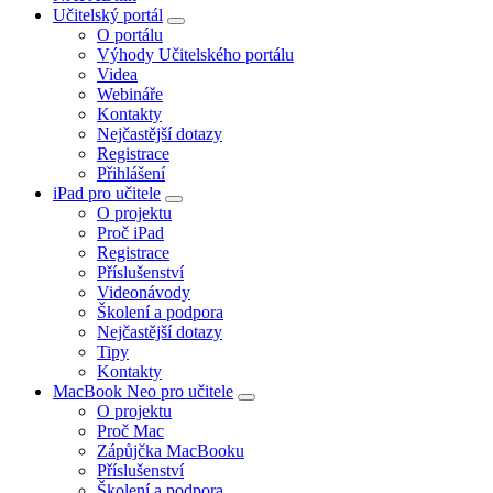
Učitelský portál
O portálu
Výhody Učitelského portálu
Videa
Webináře
Kontakty
Nejčastější dotazy
Registrace
Přihlášení
iPad pro učitele
O projektu
Proč iPad
Registrace
Příslušenství
Videonávody
Školení a podpora
Nejčastější dotazy
Tipy
Kontakty
MacBook Neo pro učitele
O projektu
Proč Mac
Zápůjčka MacBooku
Příslušenství
Školení a podpora