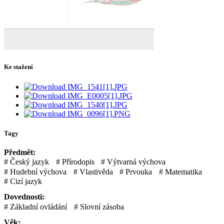
Ke stažení
IMG_1541[1].JPG
IMG_E0005[1].JPG
IMG_1540[1].JPG
IMG_0096[1].PNG
Tagy
Předmět:
Český jazyk
Přírodopis
Výtvarná výchova
Hudební výchova
Vlastivěda
Prvouka
Matematika
Cizí jazyk
Dovednosti:
Základní ovládání
Slovní zásoba
Věk: