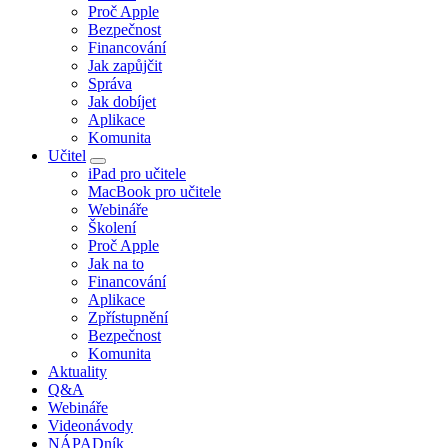
Proč Apple
Bezpečnost
Financování
Jak zapůjčit
Správa
Jak dobíjet
Aplikace
Komunita
Učitel
iPad pro učitele
MacBook pro učitele
Webináře
Školení
Proč Apple
Jak na to
Financování
Aplikace
Zpřístupnění
Bezpečnost
Komunita
Aktuality
Q&A
Webináře
Videonávody
NÁPADník