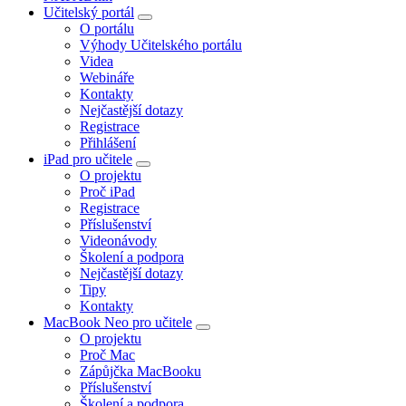
Učitelský portál
O portálu
Výhody Učitelského portálu
Videa
Webináře
Kontakty
Nejčastější dotazy
Registrace
Přihlášení
iPad pro učitele
O projektu
Proč iPad
Registrace
Příslušenství
Videonávody
Školení a podpora
Nejčastější dotazy
Tipy
Kontakty
MacBook Neo pro učitele
O projektu
Proč Mac
Zápůjčka MacBooku
Příslušenství
Školení a podpora