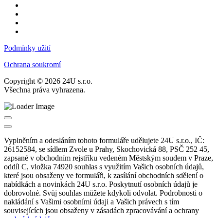
Podmínky užití
Ochrana soukromí
Copyright © 2026 24U s.r.o.
Všechna práva vyhrazena.
Vyplněním a odesláním tohoto formuláře udělujete 24U s.r.o., IČ:
26152584, se sídlem Zvole u Prahy, Skochovická 88, PSČ 252 45,
zapsané v obchodním rejstříku vedeném Městským soudem v Praze,
oddíl C, vložka 74920 souhlas s využitím Vašich osobních údajů,
které jsou obsaženy ve formuláři, k zasílání obchodních sdělení o
nabídkách a novinkách 24U s.r.o. Poskytnutí osobních údajů je
dobrovolné. Svůj souhlas můžete kdykoli odvolat. Podrobnosti o
nakládání s Vašimi osobními údaji a Vašich právech s tím
souvisejících jsou obsaženy v zásadách zpracovávání a ochrany