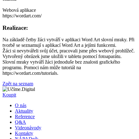
Webová aplikace
https://wordart.com/
Realizace:
Na základě četby žáci vytváří v aplikaci Word Art slovní mraky. Při
tvorbě se seznamují s aplikací Word Art a jejími funkcemi.
Žáci si nevytvářeli svůj účet, pracovali jsme přes webový prohlížeč.
Vytvořený obrázek jsme uložili v tabletu pomocí fotoaparátu.
Slovní mraky vytváří žáci jednoduše bez znalosti grafického
programu. Pomoci nám může tutoriál na
https://wordart.com/tutorials.
Zpět na seznam
Koupit
O nás
Aktuality
Reference
Q&A
Videonávody
Kontakty
NÁPADník