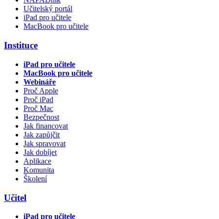
Učitelský portál
iPad pro učitele
MacBook pro učitele
Instituce
iPad pro učitele
MacBook pro učitele
Webináře
Proč Apple
Proč iPad
Proč Mac
Bezpečnost
Jak financovat
Jak zapůjčit
Jak spravovat
Jak dobíjet
Aplikace
Komunita
Školení
Učitel
iPad pro učitele