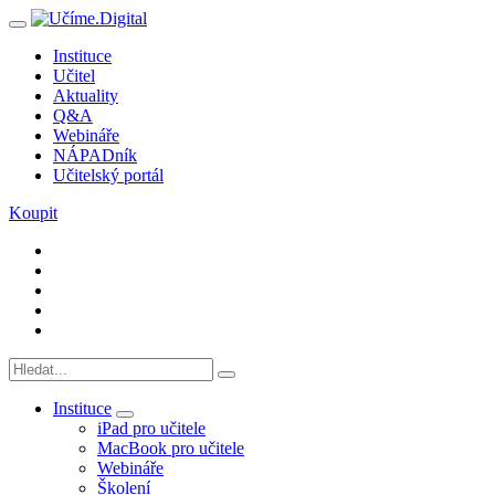
Instituce
Učitel
Aktuality
Q&A
Webináře
NÁPADník
Učitelský portál
Koupit
Instituce
iPad pro učitele
MacBook pro učitele
Webináře
Školení