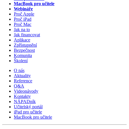
MacBook pro učitele
Webináře
Proč Apple
Proč iPad
Proč Mac
Jak na to
Jak financovat
Aplikace
Zpřístupnění
Bezpečnost
Komunita
Školení
O nás
Aktuality
Reference
Q&A
Videonávody
Kontakty
NÁPADník
Učitelský portál
iPad pro učitele
MacBook pro učitele