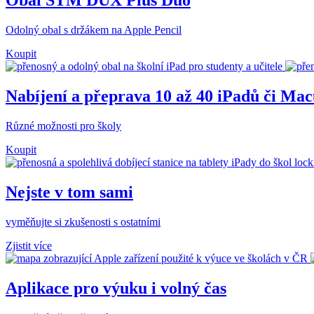
Obal STM DUX Plus Duo
Odolný obal s držákem na Apple Pencil
Koupit
Nabíjení a přeprava 10 až 40 iPadů či Ma
Různé možnosti pro školy
Koupit
Nejste v tom sami
vyměňujte si zkušenosti s ostatními
Zjistit více
Aplikace pro výuku i volný čas