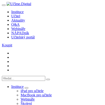
Instituce
Učitel
Aktuality
Q&A
Webináře
NÁPADník
Učitelský portál
Koupit
Instituce
iPad pro učitele
MacBook pro učitele
Webináře
Školení