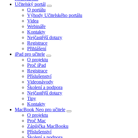
Učitelský portál
O portálu
Výhody Učitelského portálu
Videa
Webináře
Kontakty
Nejčastější dotazy
Registrace
Přihlášení
iPad pro učitele
O projektu
Proč iPad
Registrace
Příslušenství
Videonávody
Školení a podpora
Nejčastější dotazy
Tipy
Kontakty
MacBook Neo pro učitele
O projektu
Proč Mac
Zápůjčka MacBooku
Příslušenství
Školení a podpora