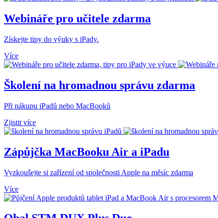
Webináře pro učitele zdarma
Získejte tipy do výuky s iPady.
Více
Školení na hromadnou správu zdarma
Při nákupu iPadů nebo MacBooků
Zjistit více
Zápůjčka MacBooku Air a iPadu
Vyzkoušejte si zařízení od společnosti Apple na měsíc zdarma
Více