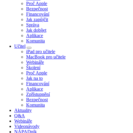
Proč Apple
Bezpečnost
Financování
Jak zapůjčit
Správa
Jak dobíjet
Aplikace
Komunita
Učitel
iPad pro učitele
MacBook pro učitele
Webináře
Školení
Proč Apple
Jak na to
Financování
Aplikace
Zpřístupnění
Bezpečnost
Komunita
Aktuality
Q&A
Webináře
Videonávody
NÁPADník