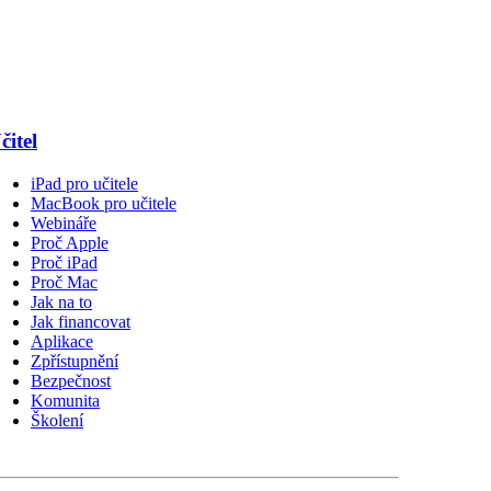
čitel
iPad pro učitele
MacBook pro učitele
Webináře
Proč Apple
Proč iPad
Proč Mac
Jak na to
Jak financovat
Aplikace
Zpřístupnění
Bezpečnost
Komunita
Školení