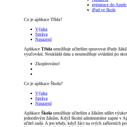
registrace do Appl
iPad ve škole
Co je aplikace Třída?
Výuka
Správa
Nasazení
Aplikace
Třída
umožňuje učitelům spravovat iPady žáků p
vyučování. Neukládá data a neumožňuje ovládání po sko
Zkopírováno!
Co je aplikace Škola?
Výuka
Správa
Nasazení
Aplikace
Škola
umožňuje učitelům a žákům sdílet výukov
jednotlivým žákům. Když školní administrátor zapne v App
učitel zadá. A jen tehdy, když žáci na svých zařízeních 