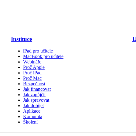
Instituce
U
iPad pro učitele
MacBook pro učitele
Webináře
Proč Apple
Proč iPad
Proč Mac
Bezpečnost
Jak financovat
Jak zapůjčit
Jak spravovat
Jak dobíjet
Aplikace
Komunita
Školení