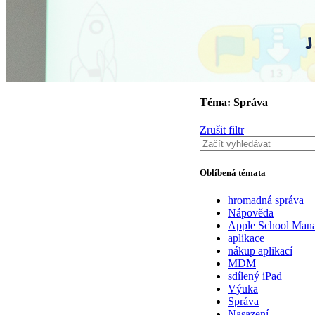
Téma: Správa
Zrušit filtr
Oblíbená témata
hromadná správa
Nápověda
Apple School Man
aplikace
nákup aplikací
MDM
sdílený iPad
Výuka
Správa
Nasazení