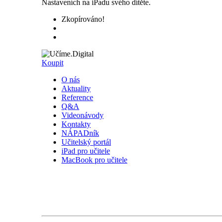
Nastaveních na iPadu svého dítěte.
Zkopírováno!
Koupit
O nás
Aktuality
Reference
Q&A
Videonávody
Kontakty
NÁPADník
Učitelský portál
iPad pro učitele
MacBook pro učitele