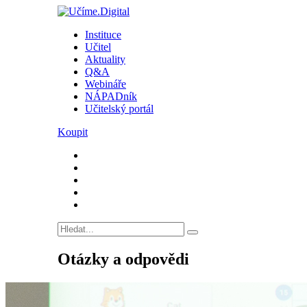
Instituce
Učitel
Aktuality
Q&A
Webináře
NÁPADník
Učitelský portál
Koupit
Otázky a odpovědi