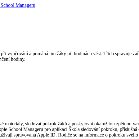
e School Manageru
ři vyučování a pomáhá jim žáky při hodinách vést. Třída spravuje zaříz
nčení hodiny.
é materiály, sledovat pokrok žáků a poskytovat okamžitou zpětnou vaz
le School Manageru pro aplikaci Škola sledování pokroku, příslušná dat
používají spravovaná Apple ID. Rodiče se na informace o pokroku svého