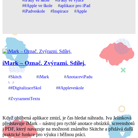
iPady ve škole
iPady ve výuce
#Apple ve škole
aplikace pro iPad
iPadveskole
Inspirace
Apple
iMark – Označ. Zvýrazni. Sdílej.
Skitch
iMark
AnotaceviPadu
#DigitalizaceSkol
#Appleveskole
ZvyrazneniTextu
Když oblíbená aplikace zmizí, je čas hledat náhradu. Iva Jelínková
představuje iMark – nástroj pro rychlé anotace obrázků, screenshotů
i PDF, který navazuje na možnosti známého Skitche a přidává další
praktické funkce pro výuku i běžnou práci.