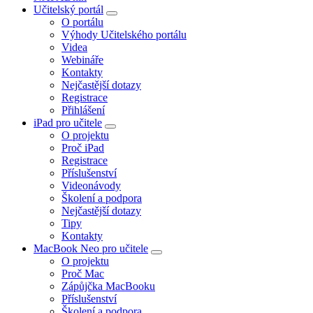
Učitelský portál
O portálu
Výhody Učitelského portálu
Videa
Webináře
Kontakty
Nejčastější dotazy
Registrace
Přihlášení
iPad pro učitele
O projektu
Proč iPad
Registrace
Příslušenství
Videonávody
Školení a podpora
Nejčastější dotazy
Tipy
Kontakty
MacBook Neo pro učitele
O projektu
Proč Mac
Zápůjčka MacBooku
Příslušenství
Školení a podpora