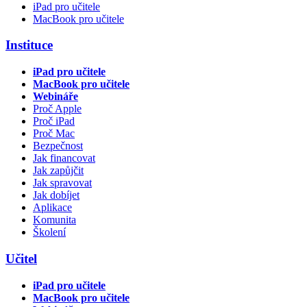
iPad pro učitele
MacBook pro učitele
Instituce
iPad pro učitele
MacBook pro učitele
Webináře
Proč Apple
Proč iPad
Proč Mac
Bezpečnost
Jak financovat
Jak zapůjčit
Jak spravovat
Jak dobíjet
Aplikace
Komunita
Školení
Učitel
iPad pro učitele
MacBook pro učitele