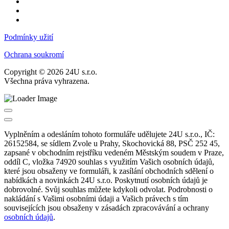
Podmínky užití
Ochrana soukromí
Copyright © 2026 24U s.r.o.
Všechna práva vyhrazena.
Vyplněním a odesláním tohoto formuláře udělujete 24U s.r.o., IČ:
26152584, se sídlem Zvole u Prahy, Skochovická 88, PSČ 252 45,
zapsané v obchodním rejstříku vedeném Městským soudem v Praze,
oddíl C, vložka 74920 souhlas s využitím Vašich osobních údajů,
které jsou obsaženy ve formuláři, k zasílání obchodních sdělení o
nabídkách a novinkách 24U s.r.o. Poskytnutí osobních údajů je
dobrovolné. Svůj souhlas můžete kdykoli odvolat. Podrobnosti o
nakládání s Vašimi osobními údaji a Vašich právech s tím
souvisejících jsou obsaženy v zásadách zpracovávání a ochrany
osobních údajů
.