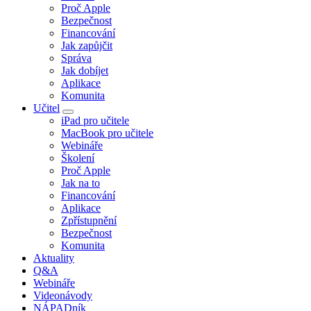
Proč Apple
Bezpečnost
Financování
Jak zapůjčit
Správa
Jak dobíjet
Aplikace
Komunita
Učitel
iPad pro učitele
MacBook pro učitele
Webináře
Školení
Proč Apple
Jak na to
Financování
Aplikace
Zpřístupnění
Bezpečnost
Komunita
Aktuality
Q&A
Webináře
Videonávody
NÁPADník