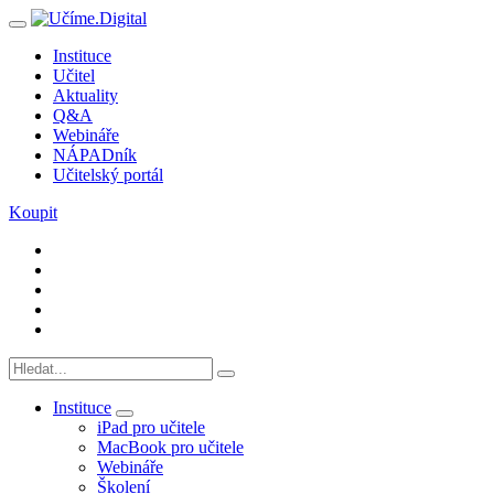
Instituce
Učitel
Aktuality
Q&A
Webináře
NÁPADník
Učitelský portál
Koupit
Instituce
iPad pro učitele
MacBook pro učitele
Webináře
Školení