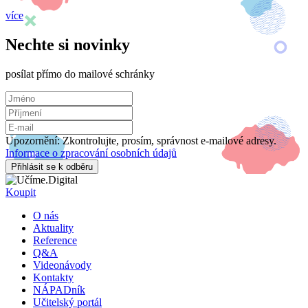
více
Nechte si novinky
posílat přímo do mailové schránky
Upozornění: Zkontrolujte, prosím, správnost e-mailové adresy.
Informace o zpracování osobních údajů
Přihlásit se k odběru
Koupit
O nás
Aktuality
Reference
Q&A
Videonávody
Kontakty
NÁPADník
Učitelský portál