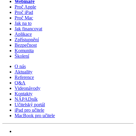
Webináře
Proč Apple
Proč iPad
Proč Mac
Jak na to
Jak financovat
Aplikace
Zpřístupnění
Bezpečnost
Komunita
Školení
O nás
Aktuality
Reference
Q&A
Videonávody
Kontakty
NÁPADník
Učitelský portál
iPad pro učitele
MacBook pro učitele