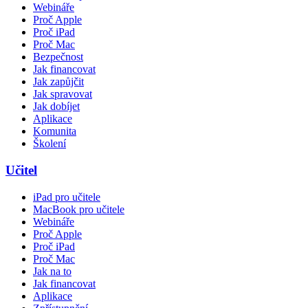
Webináře
Proč Apple
Proč iPad
Proč Mac
Bezpečnost
Jak financovat
Jak zapůjčit
Jak spravovat
Jak dobíjet
Aplikace
Komunita
Školení
Učitel
iPad pro učitele
MacBook pro učitele
Webináře
Proč Apple
Proč iPad
Proč Mac
Jak na to
Jak financovat
Aplikace