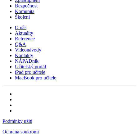
Zpřístupnění
Bezpečnost
Komunita
Školení
O nás
Aktuality
Reference
Q&A
Videonávody
Kontakty
NÁPADník
Učitelský portál
iPad pro učitele
MacBook pro učitele
Podmínky užití
Ochrana soukromí