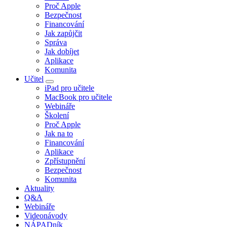
Proč Apple
Bezpečnost
Financování
Jak zapůjčit
Správa
Jak dobíjet
Aplikace
Komunita
Učitel
iPad pro učitele
MacBook pro učitele
Webináře
Školení
Proč Apple
Jak na to
Financování
Aplikace
Zpřístupnění
Bezpečnost
Komunita
Aktuality
Q&A
Webináře
Videonávody
NÁPADník