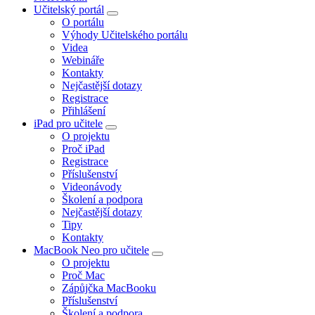
Učitelský portál
O portálu
Výhody Učitelského portálu
Videa
Webináře
Kontakty
Nejčastější dotazy
Registrace
Přihlášení
iPad pro učitele
O projektu
Proč iPad
Registrace
Příslušenství
Videonávody
Školení a podpora
Nejčastější dotazy
Tipy
Kontakty
MacBook Neo pro učitele
O projektu
Proč Mac
Zápůjčka MacBooku
Příslušenství
Školení a podpora