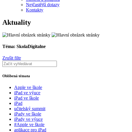
Nejčastější dotazy
Kontakty
Aktuality
Téma: SkolaDigitalne
Zrušit filtr
Oblíbená témata
Apple ve škole
iPad ve výuce
iPad ve škole
iPad
učitelský summit
iPady ve škole
iPady ve výuce
#Apple ve škole
aplikace pro iPad