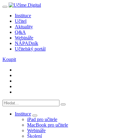
Instituce
Učitel
Aktuality
Q&A
Webináře
NÁPADník
Učitelský portál
Koupit
Instituce
iPad pro učitele
MacBook pro učitele
Webináře
Školení