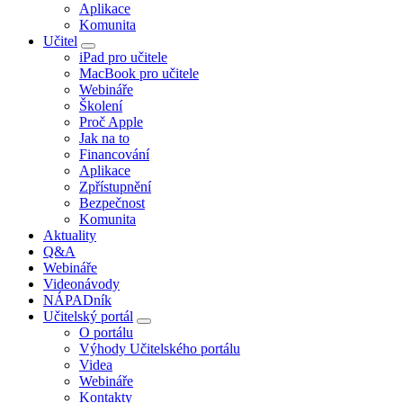
Aplikace
Komunita
Učitel
iPad pro učitele
MacBook pro učitele
Webináře
Školení
Proč Apple
Jak na to
Financování
Aplikace
Zpřístupnění
Bezpečnost
Komunita
Aktuality
Q&A
Webináře
Videonávody
NÁPADník
Učitelský portál
O portálu
Výhody Učitelského portálu
Videa
Webináře
Kontakty