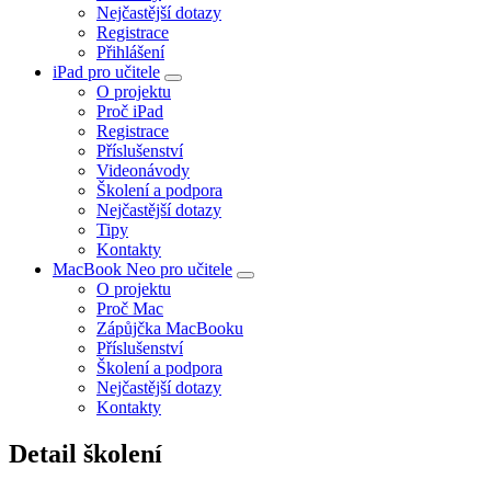
Nejčastější dotazy
Registrace
Přihlášení
iPad pro učitele
O projektu
Proč iPad
Registrace
Příslušenství
Videonávody
Školení a podpora
Nejčastější dotazy
Tipy
Kontakty
MacBook Neo pro učitele
O projektu
Proč Mac
Zápůjčka MacBooku
Příslušenství
Školení a podpora
Nejčastější dotazy
Kontakty
Detail školení