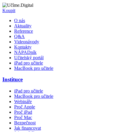
Koupit
O nás
Aktuality
Reference
Q&A
Videonávody
Kontakty
NÁPADník
Učitelský portál
iPad pro učitele
MacBook pro učitele
Instituce
iPad pro učitele
MacBook pro učitele
Webináře
Proč Apple
Proč iPad
Proč Mac
Bezpečnost
Jak financovat