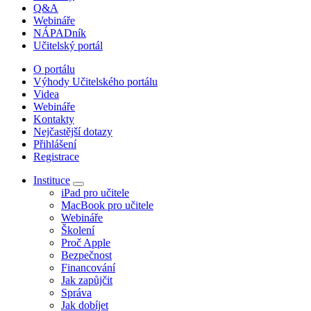
Q&A
Webináře
NÁPADník
Učitelský portál
O portálu
Výhody Učitelského portálu
Videa
Webináře
Kontakty
Nejčastější dotazy
Přihlášení
Registrace
Instituce
iPad pro učitele
MacBook pro učitele
Webináře
Školení
Proč Apple
Bezpečnost
Financování
Jak zapůjčit
Správa
Jak dobíjet