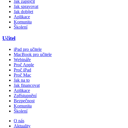
Jak zapůjčit
Jak spravovat
Jak dobíjet
Aplikace
Komunita
Školení
Učitel
iPad pro učitele
MacBook pro učitele
Webináře
Proč Apple
Proč iPad
Proč Mac
Jak na to
Jak financovat
Aplikace
Zpřístupnění
Bezpečnost
Komunita
Školení
O nás
Aktuality