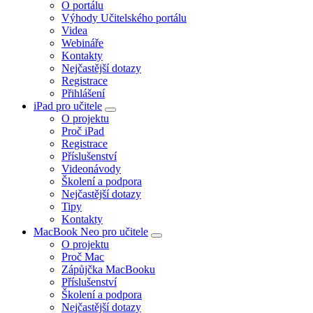
O portálu
Výhody Učitelského portálu
Videa
Webináře
Kontakty
Nejčastější dotazy
Registrace
Přihlášení
iPad pro učitele
O projektu
Proč iPad
Registrace
Příslušenství
Videonávody
Školení a podpora
Nejčastější dotazy
Tipy
Kontakty
MacBook Neo pro učitele
O projektu
Proč Mac
Zápůjčka MacBooku
Příslušenství
Školení a podpora
Nejčastější dotazy