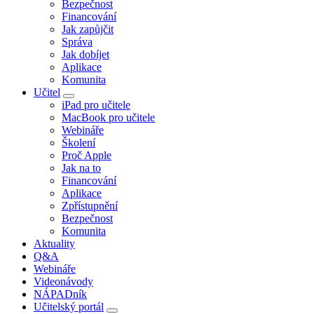
Bezpečnost
Financování
Jak zapůjčit
Správa
Jak dobíjet
Aplikace
Komunita
Učitel
iPad pro učitele
MacBook pro učitele
Webináře
Školení
Proč Apple
Jak na to
Financování
Aplikace
Zpřístupnění
Bezpečnost
Komunita
Aktuality
Q&A
Webináře
Videonávody
NÁPADník
Učitelský portál