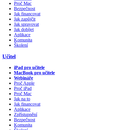
Proč Mac
Bezpečnost
Jak financovat
Jak zapůjčit
Jak spravovat
Jak dobíjet
Aplikace
Komunita
Školení
Učitel
iPad pro učitele
MacBook pro učitele
Webináře
Proč Apple
Proč iPad
Proč Mac
Jak na to
Jak financovat
Aplikace
Zpřístupnění
Bezpečnost
Komunita