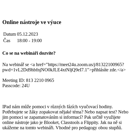
Online nástroje ve výuce
Datum
05.12.2023
Čas
18:00 - 19:00
Co se na webináři dozvíte?
Na webinář se <a href="https://meet24u.zoom.us/j/81322100965?
pwd=1vL2Dd9hbfnjNO0kJLE4xtNljQ9eI7.1">přihlásíte zde.</a>
Meeting ID: 813 2210 0965
Passcode: 24U
IPad nám může pomoci v různých fázích vyučovací hodiny.
Potřebujete se žáky zopakovat nějaké téma? Nebo napsat test? Nebo
jim pomoci se zapamatováním si informací? Pak určitě využijete
online nástroje jako je Blooket, Classtools a Flippity. Jak na ně si
ukážeme na tomto webináři. Vhodné pro pedagogy obou stupňů.