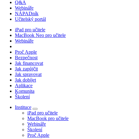
Q&A
Webináře
NÁPADník
Učitelský portál
iPad pro učitele
MacBook Neo pro učitele
Webináře
Proč Apple
Bezpečnost
Jak financovat
Jak zapůjčit
Jak spravovat
Jak dobíjet
Aplikace
Komunita
Školení
Instituce
iPad pro učitele
MacBook pro učitele
Webináře
Školení
Proč Apple