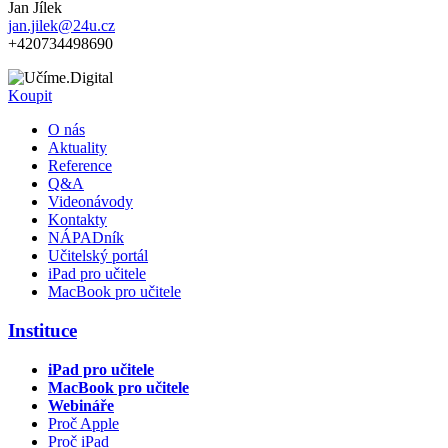
Jan Jílek
jan.jilek@24u.cz
+420734498690
Koupit
O nás
Aktuality
Reference
Q&A
Videonávody
Kontakty
NÁPADník
Učitelský portál
iPad pro učitele
MacBook pro učitele
Instituce
iPad pro učitele
MacBook pro učitele
Webináře
Proč Apple
Proč iPad