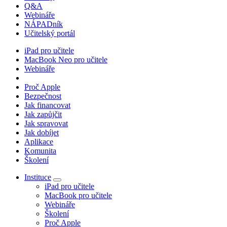
Q&A
Webináře
NÁPADník
Učitelský portál
iPad pro učitele
MacBook Neo pro učitele
Webináře
Proč Apple
Bezpečnost
Jak financovat
Jak zapůjčit
Jak spravovat
Jak dobíjet
Aplikace
Komunita
Školení
Instituce
iPad pro učitele
MacBook pro učitele
Webináře
Školení
Proč Apple