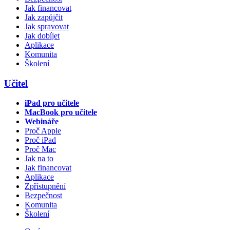
Jak financovat
Jak zapůjčit
Jak spravovat
Jak dobíjet
Aplikace
Komunita
Školení
Učitel
iPad pro učitele
MacBook pro učitele
Webináře
Proč Apple
Proč iPad
Proč Mac
Jak na to
Jak financovat
Aplikace
Zpřístupnění
Bezpečnost
Komunita
Školení