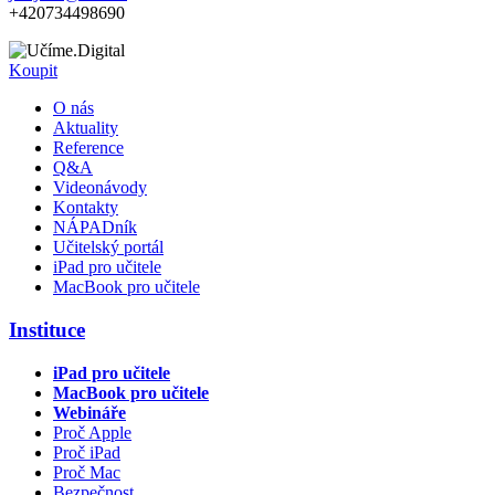
+420734498690
Koupit
O nás
Aktuality
Reference
Q&A
Videonávody
Kontakty
NÁPADník
Učitelský portál
iPad pro učitele
MacBook pro učitele
Instituce
iPad pro učitele
MacBook pro učitele
Webináře
Proč Apple
Proč iPad
Proč Mac
Bezpečnost