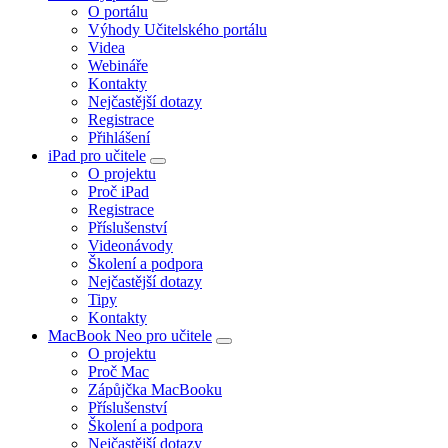
O portálu
Výhody Učitelského portálu
Videa
Webináře
Kontakty
Nejčastější dotazy
Registrace
Přihlášení
iPad pro učitele
O projektu
Proč iPad
Registrace
Příslušenství
Videonávody
Školení a podpora
Nejčastější dotazy
Tipy
Kontakty
MacBook Neo pro učitele
O projektu
Proč Mac
Zápůjčka MacBooku
Příslušenství
Školení a podpora
Nejčastější dotazy