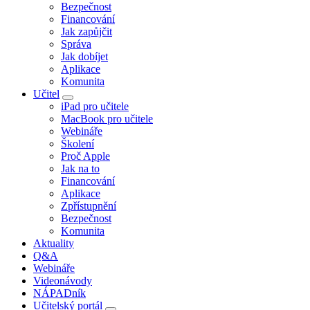
Bezpečnost
Financování
Jak zapůjčit
Správa
Jak dobíjet
Aplikace
Komunita
Učitel
iPad pro učitele
MacBook pro učitele
Webináře
Školení
Proč Apple
Jak na to
Financování
Aplikace
Zpřístupnění
Bezpečnost
Komunita
Aktuality
Q&A
Webináře
Videonávody
NÁPADník
Učitelský portál