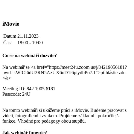
iMovie
Datum
21.11.2023
Čas
18:00 - 19:00
Co se na webináři dozvíte?
Na webinář se <a href="https://meet24u.zoom.us/j/84219056181?
pwd=kWfCI6dU2RN5AzUX6oD1i6piydbPo7.1">přihlásíte zde.
</a>
Meeting ID: 842 1905 6181
Passcode: 24U
Na tomto webináři si ukážeme práci s iMovie. Budeme pracovat s
videii, fotografiemi i zvukem. Projdeme základní i pokročilejší
funkce. Vhodné pro pedagogy obou stupňů.
Jak webinář funguje?