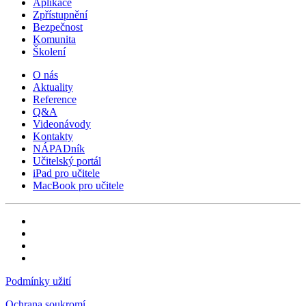
Aplikace
Zpřístupnění
Bezpečnost
Komunita
Školení
O nás
Aktuality
Reference
Q&A
Videonávody
Kontakty
NÁPADník
Učitelský portál
iPad pro učitele
MacBook pro učitele
Podmínky užití
Ochrana soukromí