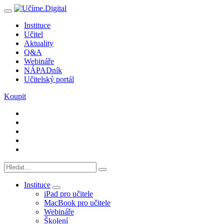
Instituce
Učitel
Aktuality
Q&A
Webináře
NÁPADník
Učitelský portál
Koupit
Instituce
iPad pro učitele
MacBook pro učitele
Webináře
Školení