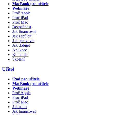
MacBook pro učitele
Webináře
Proč Apple
Proč iPad
Proč Mac
Bezpečnost
Jak financovat
Jak zapůjčit
Jak spravovat
Jak dobíjet
Aplikace
Komunita
Školení
Učitel
iPad pro učitele
MacBook pro učitele
Webináře
Proč Apple
Proč iPad
Proč Mac
Jak na to
Jak financovat