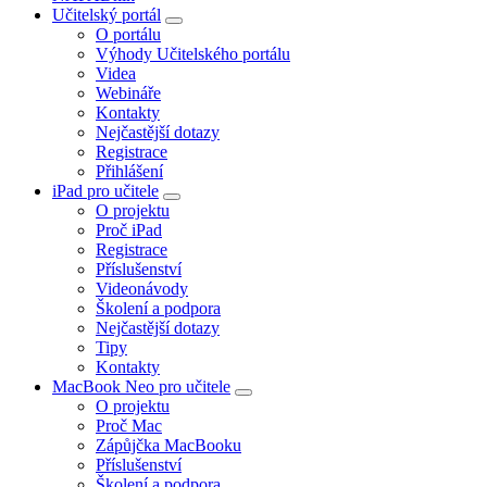
Učitelský portál
O portálu
Výhody Učitelského portálu
Videa
Webináře
Kontakty
Nejčastější dotazy
Registrace
Přihlášení
iPad pro učitele
O projektu
Proč iPad
Registrace
Příslušenství
Videonávody
Školení a podpora
Nejčastější dotazy
Tipy
Kontakty
MacBook Neo pro učitele
O projektu
Proč Mac
Zápůjčka MacBooku
Příslušenství
Školení a podpora