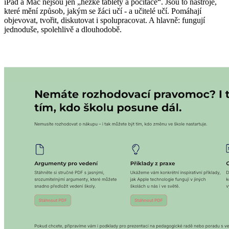
iPad a Mac nejsou jen „hezké tablety a počítače“. Jsou to nástroje,
které mění způsob, jakým se žáci učí - a učitelé učí. Pomáhají
objevovat, tvořit, diskutovat i spolupracovat. A hlavně: fungují
jednoduše, spolehlivě a dlouhodobě.