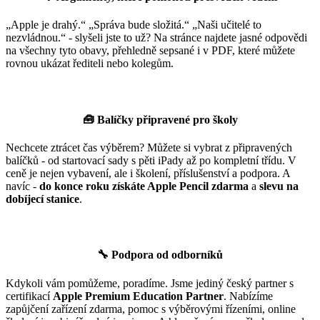
„Apple je drahý.“ „Správa bude složitá.“ „Naši učitelé to
nezvládnou.“ - slyšeli jste to už? Na stránce najdete jasné odpovědi
na všechny tyto obavy, přehledně sepsané i v PDF, které můžete
rovnou ukázat řediteli nebo kolegům.
🧰 Balíčky připravené pro školy
Nechcete ztrácet čas výběrem? Můžete si vybrat z připravených
balíčků - od startovací sady s pěti iPady až po kompletní třídu. V
ceně je nejen vybavení, ale i školení, příslušenství a podpora. A
navíc -
do konce roku získáte Apple Pencil zdarma
a
slevu na
dobíjecí stanice
.
🔧 Podpora od odborníků
Kdykoli vám pomůžeme, poradíme. Jsme jediný český partner s
certifikací
Apple Premium Education Partner
. Nabízíme
zapůjčení zařízení zdarma, pomoc s výběrovými řízeními, online