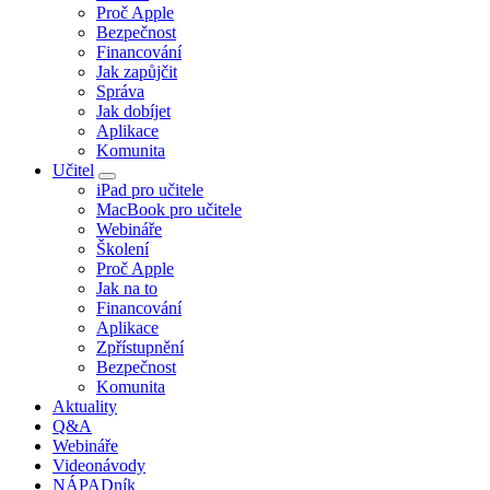
Proč Apple
Bezpečnost
Financování
Jak zapůjčit
Správa
Jak dobíjet
Aplikace
Komunita
Učitel
iPad pro učitele
MacBook pro učitele
Webináře
Školení
Proč Apple
Jak na to
Financování
Aplikace
Zpřístupnění
Bezpečnost
Komunita
Aktuality
Q&A
Webináře
Videonávody
NÁPADník