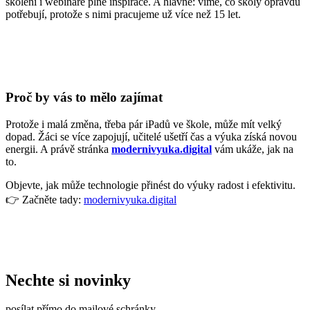
školení i webináře plné inspirace. A hlavně: víme, co školy opravdu
potřebují, protože s nimi pracujeme už více než 15 let.
Proč by vás to mělo zajímat
Protože i malá změna, třeba pár iPadů ve škole, může mít velký
dopad. Žáci se více zapojují, učitelé ušetří čas a výuka získá novou
energii. A právě stránka
modernivyuka.digital
vám ukáže, jak na
to.
Objevte, jak může technologie přinést do výuky radost i efektivitu.
👉 Začněte tady:
modernivyuka.digital
Nechte si novinky
posílat přímo do mailové schránky